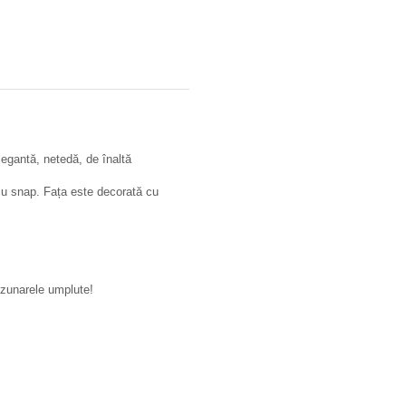
gantă, netedă, de înaltă
cu snap. Fața este decorată cu
buzunarele umplute!