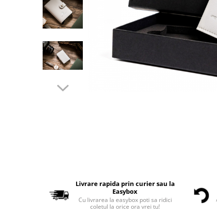
Livrare rapida prin curier sau la
Easybox
Cu livrarea la easybox poti sa ridici
coletul la orice ora vrei tu!