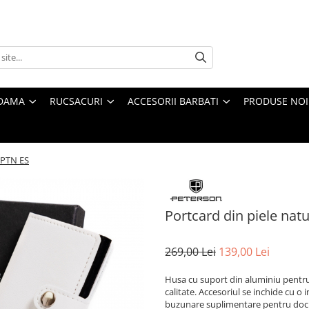
 DAMA
RUCSACURI
ACCESORII BARBATI
PRODUSE NOI
-PTN ES
Portcard din piele nat
269,00 Lei
139,00 Lei
Husa cu suport din aluminiu pentru ca
calitate. Accesoriul se inchide cu o 
buzunare suplimentare pentru docu