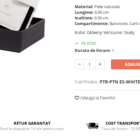
Material:
Piele naturala
Lungime:
6.00 cm
Inaltime:
9.50 cm
Compartimente:
Bancnote, Carti 
Kolor Główny Versiune
:
biały
IN STOC
Durata de livrare:
1
ADAUG
Cod Produs:
PTR-PTN ES-WHIT
Adauga la Favorite
RETUR GARANTAT
COST TRANSPOR
Aveti la dispozitie 14 zile pentru retur.
Taxa de livrare - 19.99