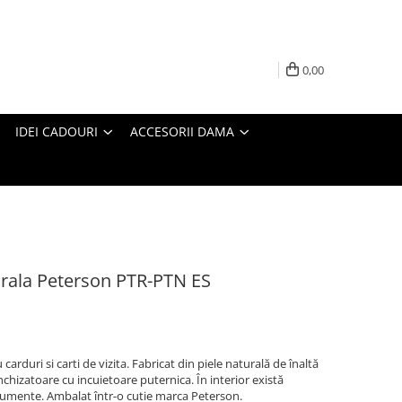
0,00
IDEI CADOURI
ACCESORII DAMA
urala Peterson PTR-PTN ES
rduri si carti de vizita. Fabricat din piele naturală de înaltă
inchizatoare cu incuietoare puternica. În interior există
mente. Ambalat într-o cutie marca Peterson.