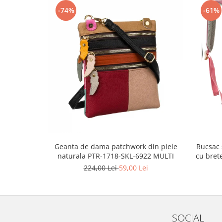
-74%
-61%
Geanta de dama patchwork din piele
Rucsac 
naturala PTR-1718-SKL-6922 MULTI
cu bret
224,00 Lei
59,00 Lei
SOCIAL