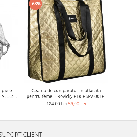
-68%
-57%
 piele
Geantă d
Geantă de cumpărături matlasată
-ALE-2-
modă, gea
pentru femei - Rovicky PTR-RSPV-001P-
piele e
5277 GOLD
2
184,00 Lei
59,00 Lei
SUPORT CLIENTI