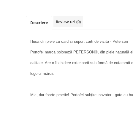
Review-uri
(0)
Descriere
Husa din piele cu card si suport carti de vizita - Peterson
Portofel marca poloneză PETERSON®, din piele naturală ele
calitate. Are o închidere exterioară sub formă de cataramă 
logo-ul mărcii.
Mic, dar foarte practic! Portofel subțire inovator - gata cu 