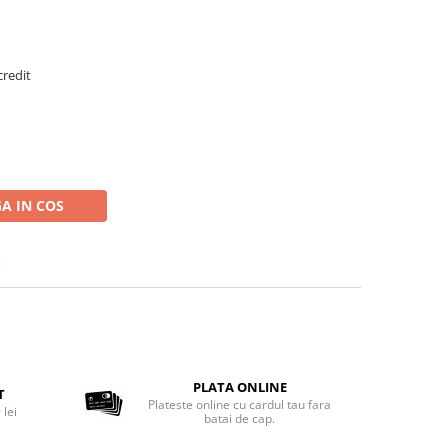
credit
A IN COS
E
PLATA ONLINE
T
Plateste online cu cardul tau fara
 lei
batai de cap.