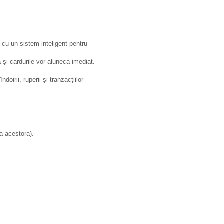
 cu un sistem inteligent pentru
 și cardurile vor aluneca imediat.
doirii, ruperii și tranzacțiilor
a acestora).