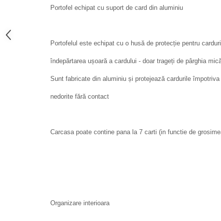
Portofel echipat cu suport de card din aluminiu
Portofelul este echipat cu o husă de protecție pentru carduri
îndepărtarea ușoară a cardului - doar trageți de pârghia mică
Sunt fabricate din aluminiu și protejează cardurile împotriva în
nedorite fără contact
Carcasa poate contine pana la 7 carti (in functie de grosime
Organizare interioara