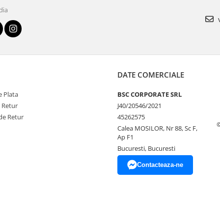
dia
v
DATE COMERCIALE
 Plata
BSC CORPORATE SRL
e Retur
J40/20546/2021
de Retur
45262575
Calea MOSILOR, Nr 88, Sc F,
Ap F1
Bucuresti, Bucuresti
Contacteaza-ne