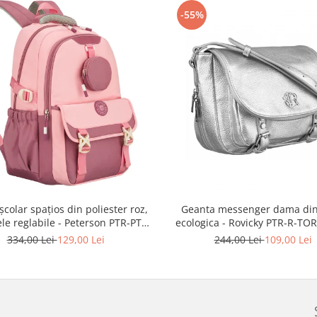
-55%
școlar spațios din poliester roz,
Geanta messenger dama din
ele reglabile - Peterson PTR-PTN
ecologica - Rovicky PTR-R-TOR
8610-1327 PINK
3776 SIL
334,00 Lei
129,00 Lei
244,00 Lei
109,00 Lei