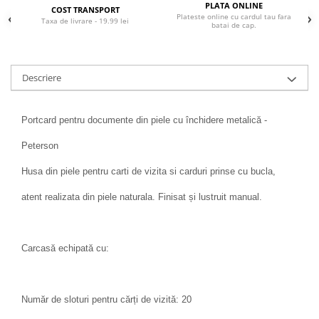
PLATA ONLINE
COST TRANSPORT
Plateste online cu cardul tau fara
Taxa de livrare - 19.99 lei
batai de cap.
Descriere
Portcard pentru documente din piele cu închidere metalică -
Peterson
Husa din piele pentru carti de vizita si carduri prinse cu bucla,
atent realizata din piele naturala. Finisat și lustruit manual.
Carcasă echipată cu:
Număr de sloturi pentru cărți de vizită: 20