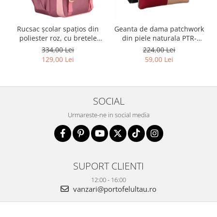
Rucsac școlar spațios din
Geanta de dama patchwork
poliester roz, cu bretele
din piele naturala PTR-
reglabile - Peterson PTR-
1718-SKL-6922 MULTI
334,00 Lei
224,00 Lei
PTN 8610-1327 PINK
129,00 Lei
59,00 Lei
SOCIAL
Urmareste-ne in social media
SUPORT CLIENTI
12:00 - 16:00
vanzari@portofelultau.ro