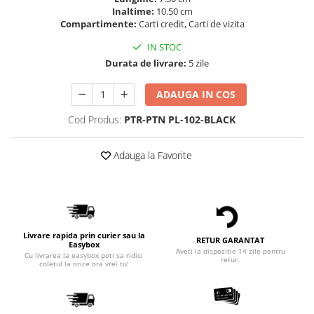
Inaltime:
10.50 cm
Compartimente:
Carti credit, Carti de vizita
IN STOC
Durata de livrare:
5 zile
ADAUGA IN COS
Cod Produs:
PTR-PTN PL-102-BLACK
Adauga la Favorite
Livrare rapida prin curier sau la
RETUR GARANTAT
Easybox
Aveti la dispozitie 14 zile pentru
Cu livrarea la easybox poti sa ridici
retur.
coletul la orice ora vrei tu!