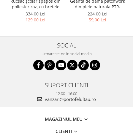
Rucsac școlar spațios din
Geanta de dama patchwork
poliester roz, cu bretele
din piele naturala PTR-
reglabile - Peterson PTR-
1718-SKL-6922 MULTI
334,00 Lei
224,00 Lei
PTN 8610-1327 PINK
129,00 Lei
59,00 Lei
SOCIAL
Urmareste-ne in social media
SUPORT CLIENTI
12:00 - 16:00
vanzari@portofelultau.ro
MAGAZINUL MEU
CLIENTI