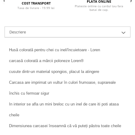
PLATA ONLINE
COST TRANSPORT
Plateste online cu cardul tau fara
Taxa de livrare - 19.99 lei
batai de cap.
Descriere
Husă colorată pentru chei cu inel/încuietoare - Loren
carcasă colorată a mărcii poloneze Loren®
cusute dintr-un material spongios, placut la atingere
Carcasa are imprimat un vultur în culori frumoase, suprareale
închis cu fermoar sigur
In interior se afla un mini breloc cu un inel de care iti poti atasa
cheile
Dimensiunea carcasei înseamnă că vă puteți păstra toate cheile