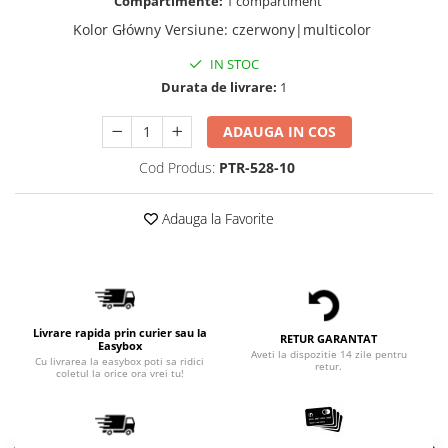
Compartimente:
1 compartiment
Kolor Główny Versiune
:
czerwony|multicolor
IN STOC
Durata de livrare:
1
ADAUGA IN COS
Cod Produs:
PTR-528-10
Adauga la Favorite
Livrare rapida prin curier sau la
RETUR GARANTAT
Easybox
Aveti la dispozitie 14 zile pentru
Cu livrarea la easybox poti sa ridici
retur.
coletul la orice ora vrei tu!