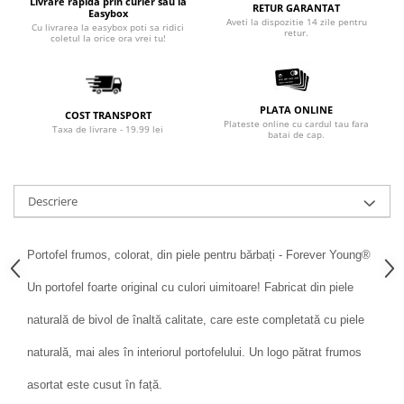
Livrare rapida prin curier sau la
RETUR GARANTAT
Easybox
Aveti la dispozitie 14 zile pentru
Cu livrarea la easybox poti sa ridici
retur.
coletul la orice ora vrei tu!
PLATA ONLINE
COST TRANSPORT
Plateste online cu cardul tau fara
Taxa de livrare - 19.99 lei
batai de cap.
Descriere
Portofel frumos, colorat, din piele pentru bărbați - Forever Young®
Un portofel foarte original cu culori uimitoare! Fabricat din piele
naturală de bivol de înaltă calitate, care este completată cu piele
naturală, mai ales în interiorul portofelului. Un logo pătrat frumos
asortat este cusut în față.