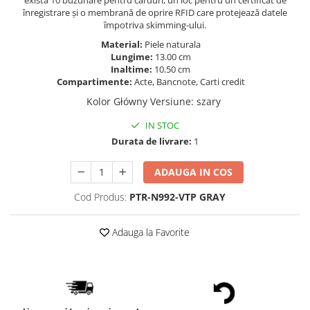
există 10 buzunare pentru carduri, un loc pentru un certificat de
înregistrare și o membrană de oprire RFID care protejează datele
împotriva skimming-ului.
Material:
Piele naturala
Lungime:
13.00 cm
Inaltime:
10.50 cm
Compartimente:
Acte, Bancnote, Carti credit
Kolor Główny Versiune
:
szary
IN STOC
Durata de livrare:
1
ADAUGA IN COS
Cod Produs:
PTR-N992-VTP GRAY
Adauga la Favorite