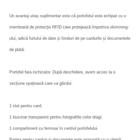
Un avantaj uriaș suplimentar este că portofelul este echipat cu o
membrană de protecție RFID care protejează împotriva skimming-
ului, adică furtului de date și fonduri de pe cardurile și documentele
de plată.
Portofel fara inchizator. După deschidere, avem acces la o
secțiune spațioasă care va găzdui:
1 slot pentru card;
1 buzunar transparent pentru fotografiile celor dragi;
1 compartiment cu fermoar în centrul portofelului.
Partea pentru carduri și documente este asigurată cu o clemă