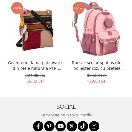
-74%
-61%
Geanta de dama patchwork
Rucsac școlar spațios din
din piele naturala PTR-
poliester roz, cu bretele
1718-SKL-6922 MULTI
reglabile - Peterson PTR-
224,00 Lei
334,00 Lei
PTN 8610-1327 PINK
59,00 Lei
129,00 Lei
SOCIAL
Urmareste-ne in social media