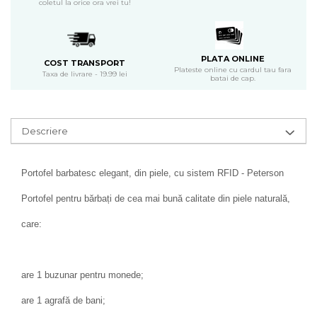
coletul la orice ora vrei tu!
PLATA ONLINE
COST TRANSPORT
Plateste online cu cardul tau fara
Taxa de livrare - 19.99 lei
batai de cap.
Descriere
Portofel barbatesc elegant, din piele, cu sistem RFID - Peterson
Portofel pentru bărbați de cea mai bună calitate din piele naturală,
care:
are 1 buzunar pentru monede;
are 1 agrafă de bani;