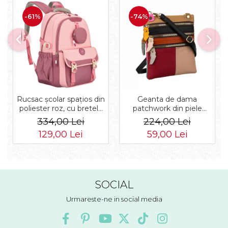
-61%
-74%
Rucsac școlar spațios din
Geanta de dama
poliester roz, cu bretele
patchwork din piele
reglabile - Peterson PTR-
naturala PTR-1718-SKL-
334,00 Lei
224,00 Lei
PTN 8610-1327 PINK
6922 MULTI
129,00 Lei
59,00 Lei
SOCIAL
Urmareste-ne in social media