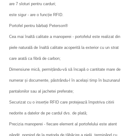
are 7 sloturi pentru carduri;
este sigur - are o funcție RFID.
Portofel pentru bărbați Peterson®
Cea mai înaltă calitate a manoperei - portofelul este realizat din
piele naturală de înaltă calitate acoperită la exterior cu un strat
care arată ca fibră de carbon;
Dimensiune mică, permițându-vă să încapă o cantitate mare de
numerar și documente, păstrându-l în același timp în buzunarul
pantalonilor sau al jachetei preferate;
Securizat cu o inserție RFID care protejează împotriva citirii
nedorite a datelor de pe cardul dvs. de plată;
Precizia manoperei - fiecare element al portofelului este atent
gândit, pornind de la metoda de tăbăcire a pielii, terminând cu