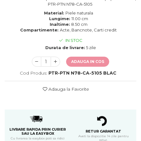
PTR-PTN N78-CA-5105
Material:
Piele naturala
Lungime:
11.00 cm
Inaltime:
8.50 cm
Compartimente:
Acte, Bancnote, Carti credit
IN STOC
Durata de livrare:
5 zile
ADAUGA IN COS
Cod Produs:
PTR-PTN N78-CA-5105 BLAC
Adauga la Favorite
LIVRARE RAPIDA PRIN CURIER
RETUR GARANTAT
SAU LA EASYBOX
Aveti la dispozitie 14 zile pentru
Cu livrarea la easybox poti sa ridici
retur.