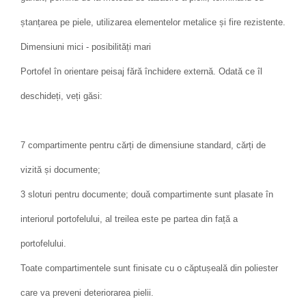
ștanțarea pe piele, utilizarea elementelor metalice și fire rezistente.
Dimensiuni mici - posibilități mari
Portofel în orientare peisaj fără închidere externă. Odată ce îl
deschideți, veți găsi:
7 compartimente pentru cărți de dimensiune standard, cărți de
vizită și documente;
3 sloturi pentru documente; două compartimente sunt plasate în
interiorul portofelului, al treilea este pe partea din față a
portofelului.
Toate compartimentele sunt finisate cu o căptușeală din poliester
care va preveni deteriorarea pielii.