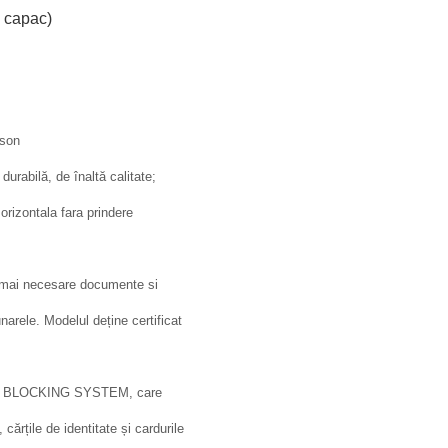
ă capac)
rson
durabilă, de înaltă calitate;
 orizontala fara prindere
le mai necesare documente si
narele. Modelul deține certificat
 RFID BLOCKING SYSTEM, care
ărțile de identitate și cardurile