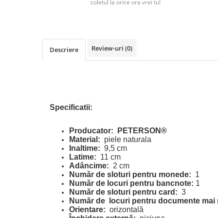
coletul la orice ora vrei tu!
Review-uri
(0)
Descriere
Specificatii:
Producator:
PETERSON®
Material:
piele naturala
Inaltime:
9,5 cm
Latime:
11 cm
Adâncime:
2 cm
Număr de sloturi pentru monede:
1
Număr de locuri pentru bancnote:
1
Număr de sloturi pentru card:
3
Număr de
locuri pentru documente mai 
Orientare:
orizontală