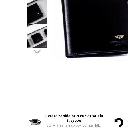
Livrare rapida prin curier sau la
Easybox
Cu livrarea la easybox poti sa ridici