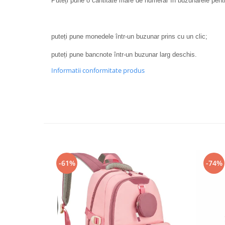
Puteți pune o cantitate mare de numerar în buzunarele pen
puteți pune monedele într-un buzunar prins cu un clic;
puteți pune bancnote într-un buzunar larg deschis.
Informatii conformitate produs
-61%
-74%