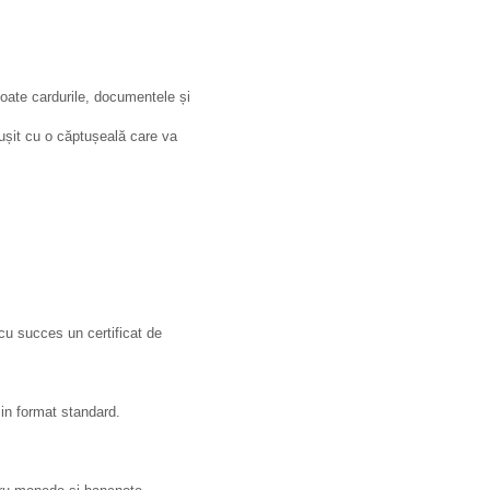
 toate cardurile, documentele și
ptușit cu o căptușeală care va
u succes un certificat de
 in format standard.