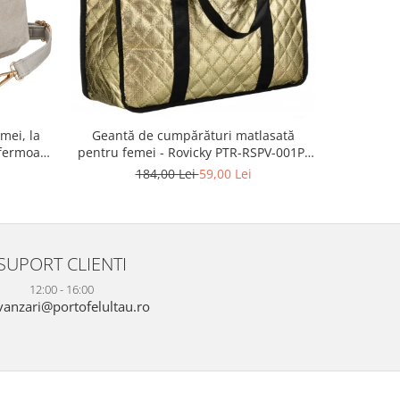
-55%
mei, la
Geanta 
Geantă de cumpărături matlasată
fermoar,
ecologica
pentru femei - Rovicky PTR-RSPV-001P-
TR-PTN
5277 GOLD
2
184,00 Lei
59,00 Lei
SUPORT CLIENTI
12:00 - 16:00
anzari@portofelultau.ro