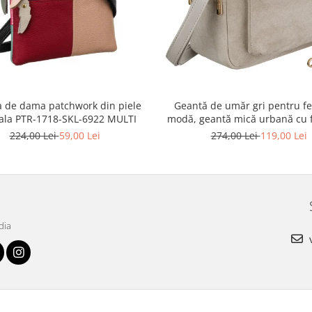
 de dama patchwork din piele
Geantă de umăr gri pentru fe
ala PTR-1718-SKL-6922 MULTI
modă, geantă mică urbană cu 
piele ecologică - Peterson P
224,00 Lei
59,00 Lei
274,00 Lei
119,00 Lei
MX02-P-7700
dia
v