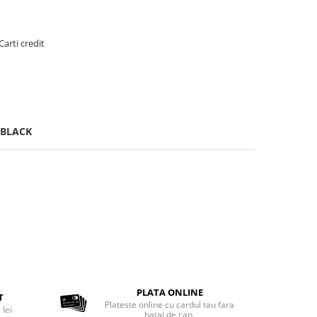
Carti credit
 BLACK
PLATA ONLINE
T
Plateste online cu cardul tau fara
 lei
batai de cap.