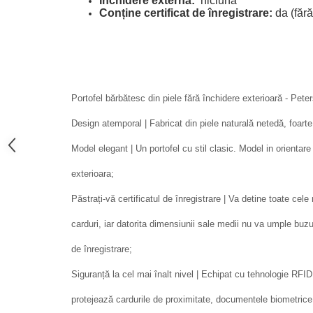
Închidere externă:
niciuna
Conține certificat de înregistrare:
da (făr
Portofel bărbătesc din piele fără închidere exterioară - Pete
Design atemporal | Fabricat din piele naturală netedă, foarte 
Model elegant | Un portofel cu stil clasic. Model in orientare
exterioara;
Păstrați-vă certificatul de înregistrare | Va detine toate ce
carduri, iar datorita dimensiunii sale medii nu va umple buzu
de înregistrare;
Siguranță la cel mai înalt nivel | Echipat cu tehnologie
protejează cardurile de proximitate, documentele biometrice, c