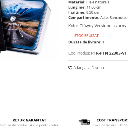
Material:
Piele naturala
Lungime:
11.00 cm
Inaltime:
9.50 cm
Compartimente:
Acte, Bancnote, 
Kolor Główny Versiune
:
czarny
STOC EPUIZAT
Durata de livrare:
1
Cod Produs:
PTR-PTN 22303-VT
Adauga la Favorite
RETUR GARANTAT
COST TRANSPOR
Aveti la dispozitie 14 zile pentru retur.
Taxa de livrare - 19.99