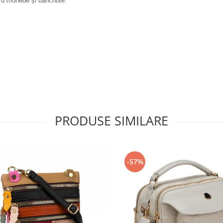
tru monede și bancnote.
PRODUSE SIMILARE
-57%