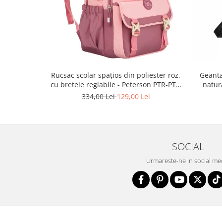
Rucsac școlar spațios din poliester roz,
Geanta
cu bretele reglabile - Peterson PTR-PTN
natur
8610-1327 PINK
334,00 Lei
129,00 Lei
SOCIAL
Urmareste-ne in social me