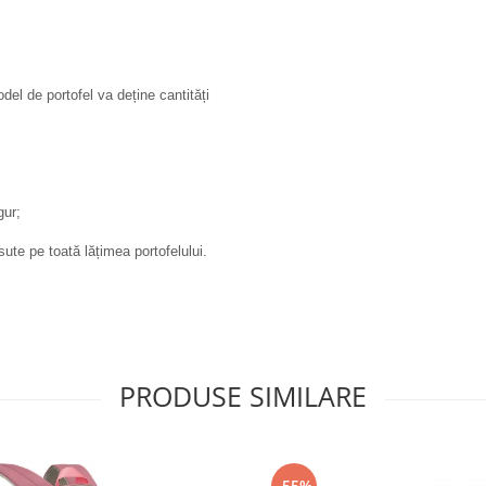
odel de portofel va deține cantități
gur;
te pe toată lățimea portofelului.
PRODUSE SIMILARE
-55%