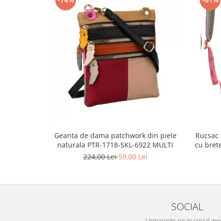
Geanta de dama patchwork din piele
Rucsac 
naturala PTR-1718-SKL-6922 MULTI
cu bret
224,00 Lei
59,00 Lei
SOCIAL
Urmareste-ne in social me