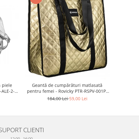
-57%
 piele
Geantă d
Geantă de cumpărături matlasată
-ALE-2-
modă, gea
pentru femei - Rovicky PTR-RSPV-001P-
piele e
5277 GOLD
2
184,00 Lei
59,00 Lei
SUPORT CLIENTI
12:00 - 16:00