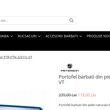
 DAMA
RUCSACURI
ACCESORII BARBATI
PRODUSE NOI
rson PTR-PTN 22311L-VT
Portofel barbati din p
VT
239,00 Lei
119,00 Lei
Portofel barbati din piele natural