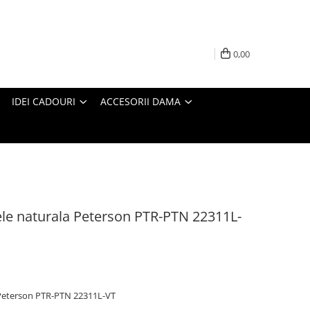
0,00
IDEI CADOURI
ACCESORII DAMA
iele naturala Peterson PTR-PTN 22311L-
a Peterson PTR-PTN 22311L-VT