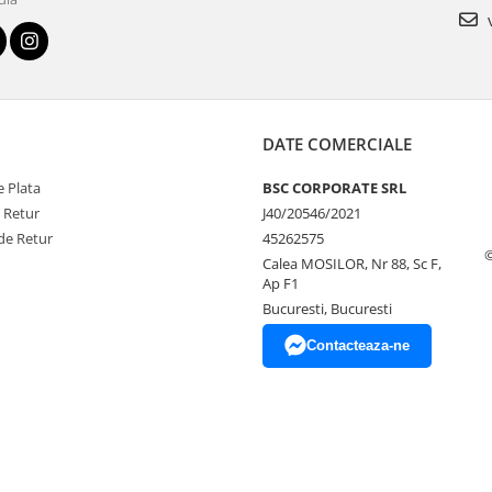
v
DATE COMERCIALE
 Plata
BSC CORPORATE SRL
e Retur
J40/20546/2021
de Retur
45262575
Calea MOSILOR, Nr 88, Sc F,
Ap F1
Bucuresti, Bucuresti
Contacteaza-ne