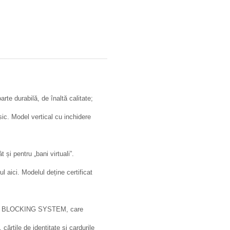
rte durabilă, de înaltă calitate;
sic. Model vertical cu inchidere
 și pentru „bani virtuali”.
 aici. Modelul deține certificat
 RFID BLOCKING SYSTEM, care
ărțile de identitate și cardurile