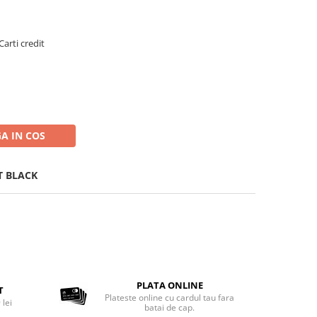
Carti credit
A IN COS
T BLACK
PLATA ONLINE
T
Plateste online cu cardul tau fara
 lei
batai de cap.