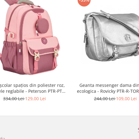
școlar spațios din poliester roz,
Geanta messenger dama din
ele reglabile - Peterson PTR-PTN
ecologica - Rovicky PTR-R-TOR
8610-1327 PINK
3776 SIL
334,00 Lei
129,00 Lei
244,00 Lei
109,00 Lei
dia