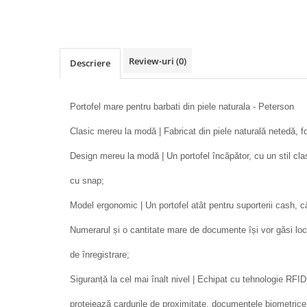
Review-uri
(0)
Descriere
Portofel mare pentru barbati din piele naturala - Peterson
Clasic mereu la modă | Fabricat din piele naturală netedă, foa
Design mereu la modă | Un portofel încăpător, cu un stil cla
cu snap;
Model ergonomic | Un portofel atât pentru suporterii cash, cât
Numerarul și o cantitate mare de documente își vor găsi locul
de înregistrare;
Siguranță la cel mai înalt nivel | Echipat cu tehnologie
protejează cardurile de proximitate, documentele biometrice, c