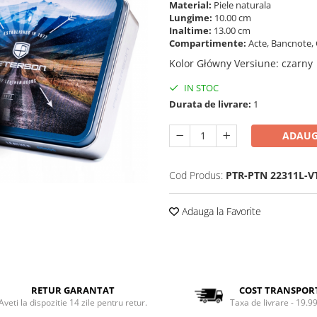
Material:
Piele naturala
Lungime:
10.00 cm
Inaltime:
13.00 cm
Compartimente:
Acte, Bancnote, 
Kolor Główny Versiune
:
czarny
IN STOC
Durata de livrare:
1
ADAUG
Cod Produs:
PTR-PTN 22311L-V
Adauga la Favorite
RETUR GARANTAT
COST TRANSPOR
Aveti la dispozitie 14 zile pentru retur.
Taxa de livrare - 19.99