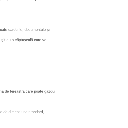
 toate cardurile, documentele și
ptușit cu o căptușeală care va
mă de fereastră care poate găzdui
ente de dimensiune standard,