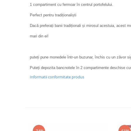
1 compartiment cu fermoar în centrul portofelului.
Perfect pentru tradiționaliști
Dacă preferați banii tradiționali și mirosul acestuia, acest m
mari din ei!
puteți pune monedele într-un buzunar, închis cu un zăvor si
Puteți depozita bancnotele în 2 compartimente deschise cusu
Informatii conformitate produs
-74%
-61%