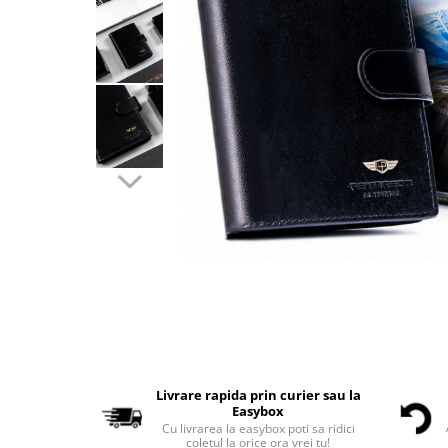
Livrare rapida prin curier sau la
Easybox
Cu livrarea la easybox poti sa ridici
coletul la orice ora vrei tu!