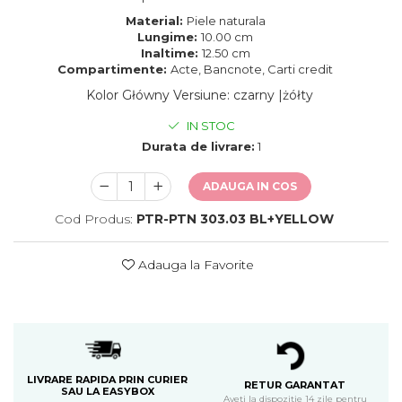
Material:
Piele naturala
Lungime:
10.00 cm
Inaltime:
12.50 cm
Compartimente:
Acte, Bancnote, Carti credit
Kolor Główny Versiune
:
czarny |żółty
IN STOC
Durata de livrare:
1
ADAUGA IN COS
Cod Produs:
PTR-PTN 303.03 BL+YELLOW
Adauga la Favorite
LIVRARE RAPIDA PRIN CURIER
RETUR GARANTAT
SAU LA EASYBOX
Aveti la dispozitie 14 zile pentru