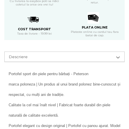
Cu livrarea la easybox poti sa ridici
retur.
coletul la orice ora vrei tu!
PLATA ONLINE
COST TRANSPORT
Plateste online cu cardul tau fara
Taxa de livrare - 19.99 lei
batai de cap.
Descriere
Portofel sport din piele pentru bărbați - Peterson
marca poloneza | Un produs al unui brand polonez bine-cunoscut și
respectat, cu mulți ani de tradiție.
Calitate la cel mai înalt nivel | Fabricat foarte durabil din piele
naturală de calitate excelentă.
Portofel elegant cu design original | Portofel cu panou ajurat. Model