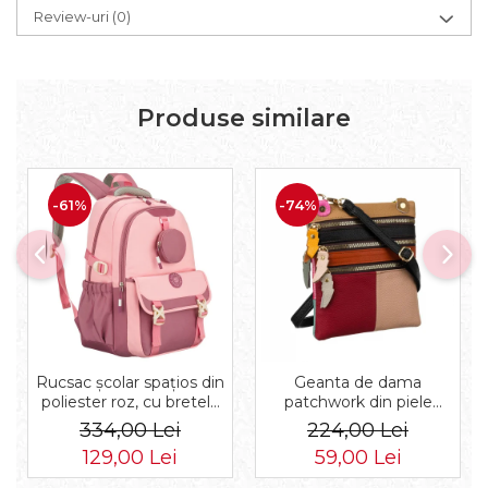
Review-uri
(0)
Produse similare
-61%
-74%
Rucsac școlar spațios din
Geanta de dama
poliester roz, cu bretele
patchwork din piele
reglabile - Peterson PTR-
naturala PTR-1718-SKL-
334,00 Lei
224,00 Lei
PTN 8610-1327 PINK
6922 MULTI
129,00 Lei
59,00 Lei