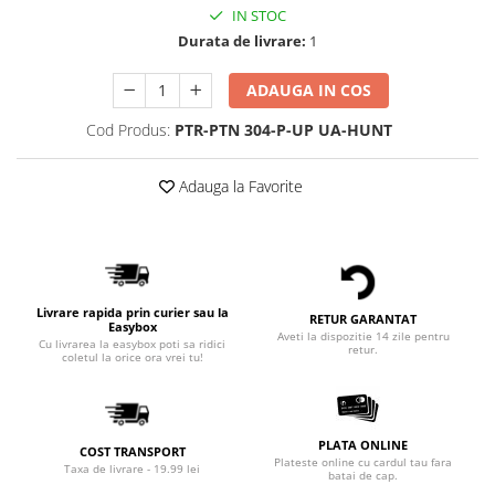
IN STOC
Durata de livrare:
1
ADAUGA IN COS
Cod Produs:
PTR-PTN 304-P-UP UA-HUNT
Adauga la Favorite
Livrare rapida prin curier sau la
RETUR GARANTAT
Easybox
Aveti la dispozitie 14 zile pentru
Cu livrarea la easybox poti sa ridici
retur.
coletul la orice ora vrei tu!
PLATA ONLINE
COST TRANSPORT
Plateste online cu cardul tau fara
Taxa de livrare - 19.99 lei
batai de cap.