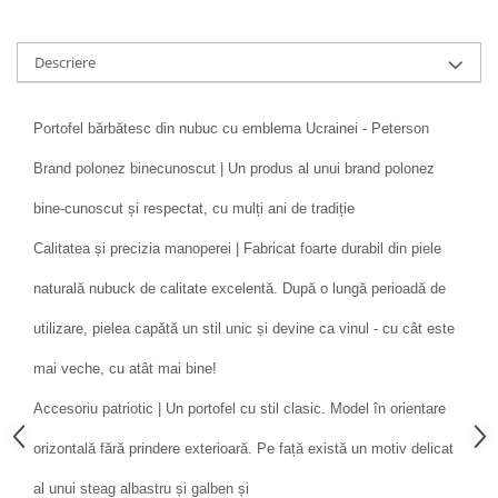
Descriere
Portofel bărbătesc din nubuc cu emblema Ucrainei - Peterson
Brand polonez binecunoscut | Un produs al unui brand polonez
bine-cunoscut și respectat, cu mulți ani de tradiție
Calitatea și precizia manoperei | Fabricat foarte durabil din piele
naturală nubuck de calitate excelentă. După o lungă perioadă de
utilizare, pielea capătă un stil unic și devine ca vinul - cu cât este
mai veche, cu atât mai bine!
Accesoriu patriotic | Un portofel cu stil clasic. Model în orientare
orizontală fără prindere exterioară. Pe față există un motiv delicat
al unui steag albastru și galben și