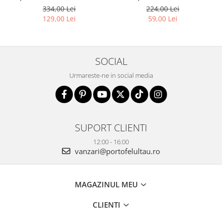
reglabile - Peterson PTR-
1718-SKL-6922 MULTI
334,00 Lei
224,00 Lei
PTN 8610-1327 PINK
129,00 Lei
59,00 Lei
SOCIAL
Urmareste-ne in social media
SUPORT CLIENTI
12:00 - 16:00
vanzari@portofelultau.ro
MAGAZINUL MEU
CLIENTI