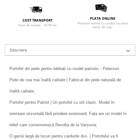
PLATA ONLINE
COST TRANSPORT
Plateste online cu cardul tau fara
Taxa de livrare - 19.99 lei
batai de cap.
Descriere
Portofel din piele pentru bărbați cu model patriotic - Peterson
Piele de cea mai înaltă calitate | Fabricat din piele naturală de
înaltă calitate;
Portofel pentru Patriot | Un portofel cu stil clasic. Model în
orientare orizontală fără prindere exterioară. Fața are un model în
relief care comemorează Revolta de la Varșovia;
O gamă largă de locuri pentru cardurile dvs. | Portofelul va fi