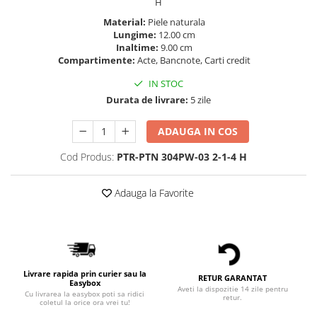
H
Material:
Piele naturala
Lungime:
12.00 cm
Inaltime:
9.00 cm
Compartimente:
Acte, Bancnote, Carti credit
IN STOC
Durata de livrare:
5 zile
ADAUGA IN COS
Cod Produs:
PTR-PTN 304PW-03 2-1-4 H
Adauga la Favorite
Livrare rapida prin curier sau la
RETUR GARANTAT
Easybox
Aveti la dispozitie 14 zile pentru
Cu livrarea la easybox poti sa ridici
retur.
coletul la orice ora vrei tu!