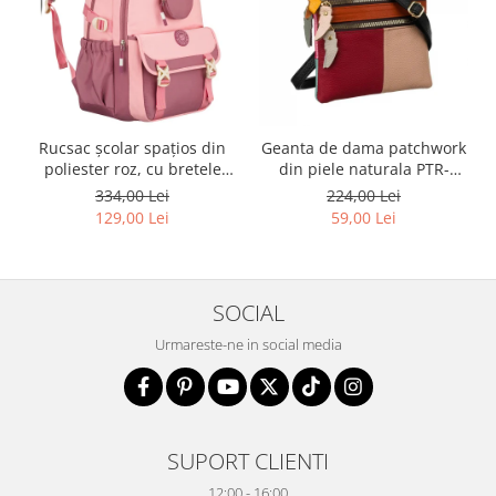
Rucsac școlar spațios din
Geanta de dama patchwork
poliester roz, cu bretele
din piele naturala PTR-
reglabile - Peterson PTR-
1718-SKL-6922 MULTI
334,00 Lei
224,00 Lei
PTN 8610-1327 PINK
129,00 Lei
59,00 Lei
SOCIAL
Urmareste-ne in social media
SUPORT CLIENTI
12:00 - 16:00