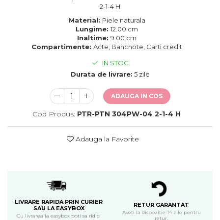
2-1-4 H
Material:
Piele naturala
Lungime:
12.00 cm
Inaltime:
9.00 cm
Compartimente:
Acte, Bancnote, Carti credit
IN STOC
Durata de livrare:
5 zile
ADAUGA IN COS
Cod Produs:
PTR-PTN 304PW-04 2-1-4 H
Adauga la Favorite
LIVRARE RAPIDA PRIN CURIER
RETUR GARANTAT
SAU LA EASYBOX
Aveti la dispozitie 14 zile pentru
Cu livrarea la easybox poti sa ridici
retur.