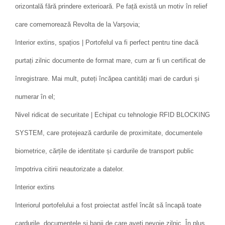
orizontală fără prindere exterioară. Pe față există un motiv în relief
care comemorează Revolta de la Varșovia;
Interior extins, spațios | Portofelul va fi perfect pentru tine dacă
purtați zilnic documente de format mare, cum ar fi un certificat de
înregistrare. Mai mult, puteți încăpea cantități mari de carduri și
numerar în el;
Nivel ridicat de securitate | Echipat cu tehnologie RFID BLOCKING
SYSTEM, care protejează cardurile de proximitate, documentele
biometrice, cărțile de identitate și cardurile de transport public
împotriva citirii neautorizate a datelor.
Interior extins
Interiorul portofelului a fost proiectat astfel încât să încapă toate
cardurile, documentele și banii de care aveți nevoie zilnic. În plus,