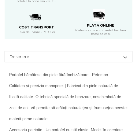
coletul la orice ora vrei tu!
PLATA ONLINE
COST TRANSPORT
Plateste online cu cardul tau fara
Taxa de livrare - 19.99 lei
batai de cap.
Descriere
Portofel bărbătesc din piele fără închizătoare - Peterson
Calitatea și precizia manoperei | Fabricat din piele naturală de
înaltă calitate. O tehnică specială de bronzare, neschimbată de
zeci de ani, vă permite să arătați naturalețea și frumusețea acestei
materii prime naturale;
Accesoriu patriotic | Un portofel cu stil clasic. Model în orientare