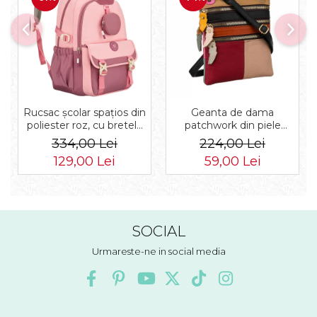
Rucsac școlar spațios din
Geanta de dama
poliester roz, cu bretele
patchwork din piele
reglabile - Peterson PTR-
naturala PTR-1718-SKL-
334,00 Lei
224,00 Lei
PTN 8610-1327 PINK
6922 MULTI
129,00 Lei
59,00 Lei
SOCIAL
Urmareste-ne in social media