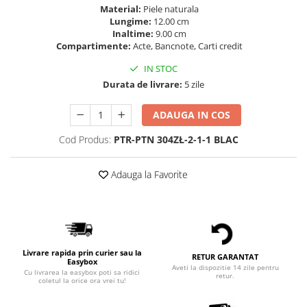
Material:
Piele naturala
Lungime:
12.00 cm
Inaltime:
9.00 cm
Compartimente:
Acte, Bancnote, Carti credit
IN STOC
Durata de livrare:
5 zile
ADAUGA IN COS
Cod Produs:
PTR-PTN 304ZŁ-2-1-1 BLAC
Adauga la Favorite
Livrare rapida prin curier sau la
RETUR GARANTAT
Easybox
Aveti la dispozitie 14 zile pentru
Cu livrarea la easybox poti sa ridici
retur.
coletul la orice ora vrei tu!