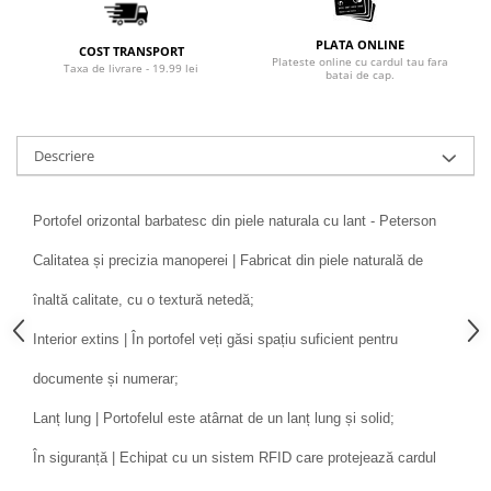
PLATA ONLINE
COST TRANSPORT
Plateste online cu cardul tau fara
Taxa de livrare - 19.99 lei
batai de cap.
Descriere
Portofel orizontal barbatesc din piele naturala cu lant - Peterson
Calitatea și precizia manoperei | Fabricat din piele naturală de
înaltă calitate, cu o textură netedă;
Interior extins | În portofel veți găsi spațiu suficient pentru
documente și numerar;
Lanț lung | Portofelul este atârnat de un lanț lung și solid;
În siguranță | Echipat cu un sistem RFID care protejează cardul