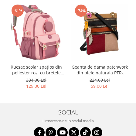
-61%
-74%
Rucsac școlar spațios din
Geanta de dama patchwork
poliester roz, cu bretele
din piele naturala PTR-
reglabile - Peterson PTR-
1718-SKL-6922 MULTI
334,00 Lei
224,00 Lei
PTN 8610-1327 PINK
129,00 Lei
59,00 Lei
SOCIAL
Urmareste-ne in social media