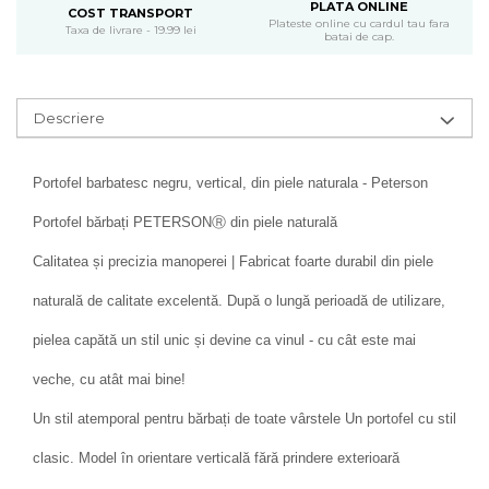
PLATA ONLINE
COST TRANSPORT
Plateste online cu cardul tau fara
Taxa de livrare - 19.99 lei
batai de cap.
Descriere
Portofel barbatesc negru, vertical, din piele naturala - Peterson
Portofel bărbați PETERSONⓇ din piele naturală
Calitatea și precizia manoperei | Fabricat foarte durabil din piele
naturală de calitate excelentă. După o lungă perioadă de utilizare,
pielea capătă un stil unic și devine ca vinul - cu cât este mai
veche, cu atât mai bine!
Un stil atemporal pentru bărbați de toate vârstele Un portofel cu stil
clasic. Model în orientare verticală fără prindere exterioară