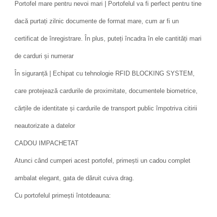
Portofel mare pentru nevoi mari | Portofelul va fi perfect pentru tine
dacă purtați zilnic documente de format mare, cum ar fi un
certificat de înregistrare. În plus, puteți încadra în ele cantități mari
de carduri și numerar
În siguranță | Echipat cu tehnologie RFID BLOCKING SYSTEM,
care protejează cardurile de proximitate, documentele biometrice,
cărțile de identitate și cardurile de transport public împotriva citirii
neautorizate a datelor
CADOU IMPACHETAT
Atunci când cumperi acest portofel, primești un cadou complet
ambalat elegant, gata de dăruit cuiva drag.
Cu portofelul primești întotdeauna: