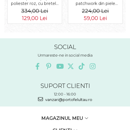
poliester roz, cu bretele
patchwork din piele
reglabile - Peterson PTR-
naturala PTR-1718-SKL-
334,00 Lei
224,00 Lei
PTN 8610-1327 PINK
6922 MULTI
129,00 Lei
59,00 Lei
SOCIAL
Urmareste-ne in social media
SUPORT CLIENTI
12:00 - 16:00
vanzari@portofelultau.ro
MAGAZINUL MEU