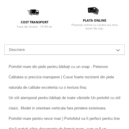
PLATA ONLINE
COST TRANSPORT
Plateste online cu cardul tau fara
Taxa de livrare - 19.99 lei
batai de cap.
Descriere
Portofel mare din piele pentru bărbați cu un snap - Peterson
Calitatea și precizia manoperei | Cusut foarte rezistent din piele
naturala de calitate excelenta cu o textura fina;
Un stil atemporal pentru bărbați de toate vârstele Un portofel cu stil
clasic. Model in orientare verticala fara prindere exterioara;
Portofel mare pentru nevoi mari | Portofelul va fi perfect pentru tine
dacă purtați zilnic documente de format mare, cum ar fi un