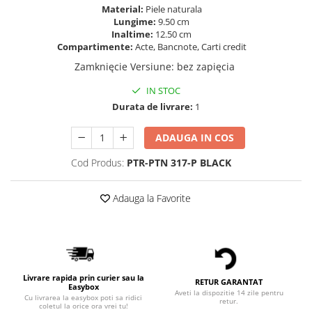
Material:
Piele naturala
Lungime:
9.50 cm
Inaltime:
12.50 cm
Compartimente:
Acte, Bancnote, Carti credit
Zamknięcie Versiune
:
bez zapięcia
IN STOC
Durata de livrare:
1
ADAUGA IN COS
Cod Produs:
PTR-PTN 317-P BLACK
Adauga la Favorite
Livrare rapida prin curier sau la
RETUR GARANTAT
Easybox
Aveti la dispozitie 14 zile pentru
Cu livrarea la easybox poti sa ridici
retur.
coletul la orice ora vrei tu!