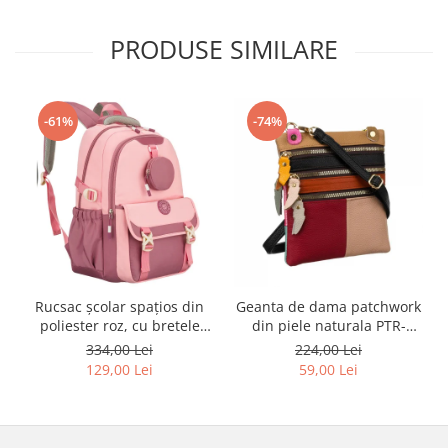
PRODUSE SIMILARE
-61%
-74%
Rucsac școlar spațios din
Geanta de dama patchwork
poliester roz, cu bretele
din piele naturala PTR-
reglabile - Peterson PTR-
1718-SKL-6922 MULTI
334,00 Lei
224,00 Lei
PTN 8610-1327 PINK
129,00 Lei
59,00 Lei