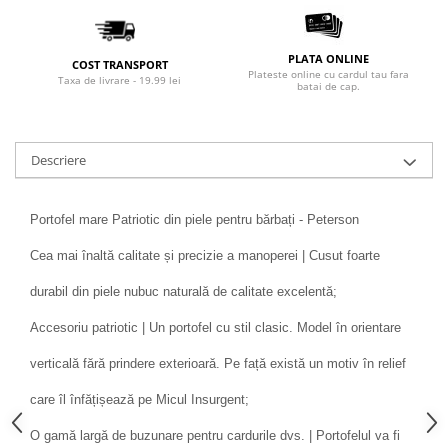
PLATA ONLINE
COST TRANSPORT
Plateste online cu cardul tau fara
Taxa de livrare - 19.99 lei
batai de cap.
Descriere
Portofel mare Patriotic din piele pentru bărbați - Peterson
Cea mai înaltă calitate și precizie a manoperei | Cusut foarte
durabil din piele nubuc naturală de calitate excelentă;
Accesoriu patriotic | Un portofel cu stil clasic. Model în orientare
verticală fără prindere exterioară. Pe față există un motiv în relief
care îl înfățișează pe Micul Insurgent;
O gamă largă de buzunare pentru cardurile dvs. | Portofelul va fi