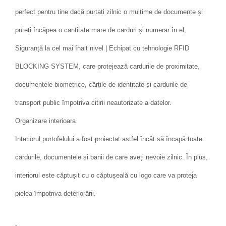
perfect pentru tine dacă purtați zilnic o mulțime de documente și
puteți încăpea o cantitate mare de carduri și numerar în el;
Siguranță la cel mai înalt nivel | Echipat cu tehnologie RFID
BLOCKING SYSTEM, care protejează cardurile de proximitate,
documentele biometrice, cărțile de identitate și cardurile de
transport public împotriva citirii neautorizate a datelor.
Organizare interioara
Interiorul portofelului a fost proiectat astfel încât să încapă toate
cardurile, documentele și banii de care aveți nevoie zilnic. În plus,
interiorul este căptușit cu o căptușeală cu logo care va proteja
pielea împotriva deteriorării.