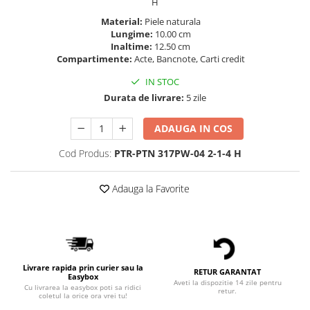
H
Material:
Piele naturala
Lungime:
10.00 cm
Inaltime:
12.50 cm
Compartimente:
Acte, Bancnote, Carti credit
IN STOC
Durata de livrare:
5 zile
ADAUGA IN COS
Cod Produs:
PTR-PTN 317PW-04 2-1-4 H
Adauga la Favorite
Livrare rapida prin curier sau la
RETUR GARANTAT
Easybox
Aveti la dispozitie 14 zile pentru
Cu livrarea la easybox poti sa ridici
retur.
coletul la orice ora vrei tu!