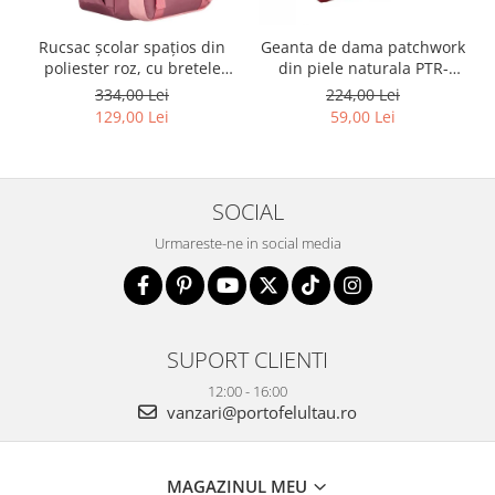
Rucsac școlar spațios din
Geanta de dama patchwork
poliester roz, cu bretele
din piele naturala PTR-
reglabile - Peterson PTR-
1718-SKL-6922 MULTI
334,00 Lei
224,00 Lei
PTN 8610-1327 PINK
129,00 Lei
59,00 Lei
SOCIAL
Urmareste-ne in social media
SUPORT CLIENTI
12:00 - 16:00
vanzari@portofelultau.ro
MAGAZINUL MEU