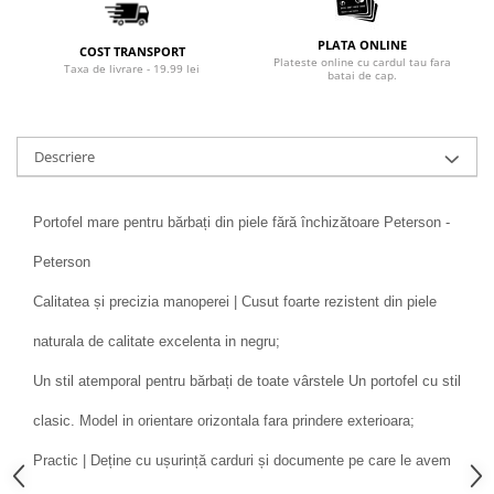
PLATA ONLINE
COST TRANSPORT
Plateste online cu cardul tau fara
Taxa de livrare - 19.99 lei
batai de cap.
Descriere
Portofel mare pentru bărbați din piele fără închizătoare Peterson -
Peterson
Calitatea și precizia manoperei | Cusut foarte rezistent din piele
naturala de calitate excelenta in negru;
Un stil atemporal pentru bărbați de toate vârstele Un portofel cu stil
clasic. Model in orientare orizontala fara prindere exterioara;
Practic | Deține cu ușurință carduri și documente pe care le avem