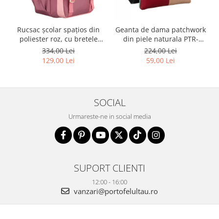
Rucsac școlar spațios din
Geanta de dama patchwork
poliester roz, cu bretele
din piele naturala PTR-
reglabile - Peterson PTR-
1718-SKL-6922 MULTI
334,00 Lei
224,00 Lei
PTN 8610-1327 PINK
129,00 Lei
59,00 Lei
SOCIAL
Urmareste-ne in social media
SUPORT CLIENTI
12:00 - 16:00
vanzari@portofelultau.ro