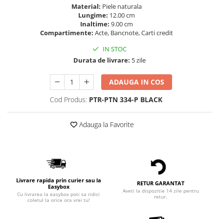
Material:
Piele naturala
Lungime:
12.00 cm
Inaltime:
9.00 cm
Compartimente:
Acte, Bancnote, Carti credit
IN STOC
Durata de livrare:
5 zile
ADAUGA IN COS
Cod Produs:
PTR-PTN 334-P BLACK
Adauga la Favorite
Livrare rapida prin curier sau la
RETUR GARANTAT
Easybox
Aveti la dispozitie 14 zile pentru
Cu livrarea la easybox poti sa ridici
retur.
coletul la orice ora vrei tu!