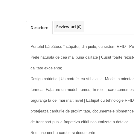
Review-uri
(0)
Descriere
Portofel bărbătesc încăpător, din piele, cu sistem RFID - P
Piele naturala de cea mai buna calitate | Cusut foarte rezist
calitate excelenta;
Design patriotic | Un portofel cu stil clasic. Model in orienta
fermoar. Fața are un model frumos, în relief, care comemor
Siguranță la cel mai înalt nivel | Echipat cu tehnologie
protejează cardurile de proximitate, documentele biometrice, c
de transport public împotriva citirii neautorizate a datelor.
Sectiune pentru carduri si documente