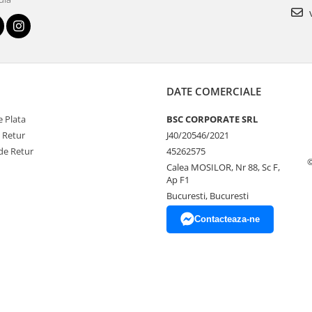
v
DATE COMERCIALE
 Plata
BSC CORPORATE SRL
e Retur
J40/20546/2021
de Retur
45262575
Calea MOSILOR, Nr 88, Sc F,
Ap F1
Bucuresti, Bucuresti
Contacteaza-ne