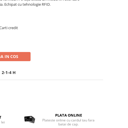
. Echipat cu tehnologie RFID.
Carti credit
A IN COS
 2-1-4 H
PLATA ONLINE
T
Plateste online cu cardul tau fara
 lei
batai de cap.