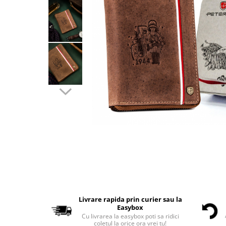
Livrare rapida prin curier sau la
Easybox
Cu livrarea la easybox poti sa ridici
coletul la orice ora vrei tu!