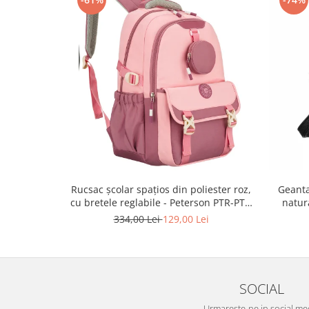
Rucsac școlar spațios din poliester roz,
Geanta
cu bretele reglabile - Peterson PTR-PTN
natur
8610-1327 PINK
334,00 Lei
129,00 Lei
SOCIAL
Urmareste-ne in social me