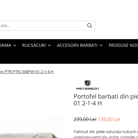
 DAMA
RUCSACURI
ACCESORII BARBATI
PRODUSE NOI
rson PTR-PTN 340PW-01 2-1-4 H
Portofel barbati din p
01 2-1-4 H
239,00 Lei
139,00 Lei
Fabricat din piele naturala nubuck de
orientare verticala, inchis complet 