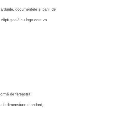
cardurile, documentele și banii de
 o căptușeală cu logo care va
ormă de fereastră;
te de dimensiune standard,