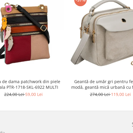
 de dama patchwork din piele
Geantă de umăr gri pentru fe
ala PTR-1718-SKL-6922 MULTI
modă, geantă mică urbană cu 
piele ecologică - Peterson P
224,00 Lei
59,00 Lei
274,00 Lei
119,00 Lei
MX02-P-7700
dia