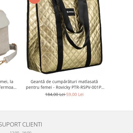
-55%
mei, la
Geanta 
Geantă de cumpărături matlasată
fermoar,
ecologica
pentru femei - Rovicky PTR-RSPV-001P-
TR-PTN
5277 GOLD
2
184,00 Lei
59,00 Lei
SUPORT CLIENTI
12:00 - 16:00