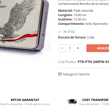
comemorează Revolta de la Varșovia
Material:
Piele naturala
Lungime:
10.00 cm
Inaltime:
12.50 cm
Compartimente:
Acte, Bancnote, 
IN STOC
Durata de livrare:
5 zile
ADAUG
Cod Produs:
PTR-PTN 340PW-01
Adauga la Favorite
RETUR GARANTAT
COST TRANSPOR
Aveti la dispozitie 14 zile pentru retur.
Taxa de livrare - 19.99