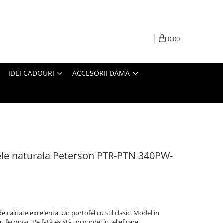
0,00
IDEI CADOURI
ACCESORII DAMA
iele naturala Peterson PTR-PTN 340PW-
 calitate excelenta. Un portofel cu stil clasic. Model in
cu fermoar. Pe față există un model în relief care