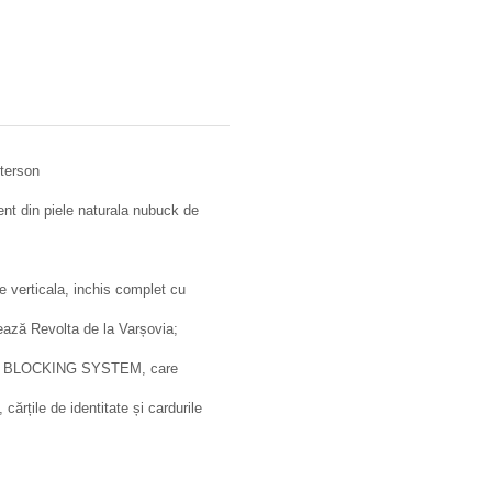
eterson
ent din piele naturala nubuck de
re verticala, inchis complet cu
ează Revolta de la Varșovia;
 RFID BLOCKING SYSTEM, care
ărțile de identitate și cardurile