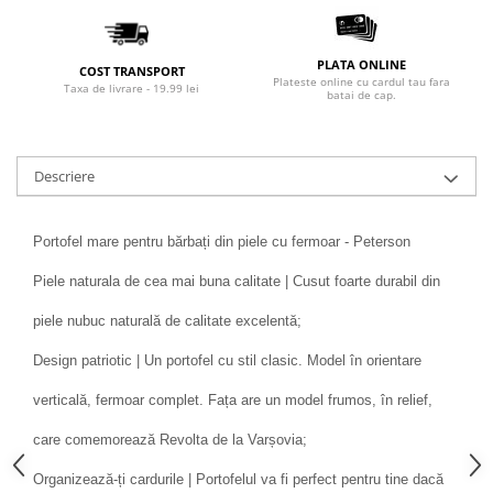
PLATA ONLINE
COST TRANSPORT
Plateste online cu cardul tau fara
Taxa de livrare - 19.99 lei
batai de cap.
Descriere
Portofel mare pentru bărbați din piele cu fermoar - Peterson
Piele naturala de cea mai buna calitate | Cusut foarte durabil din
piele nubuc naturală de calitate excelentă;
Design patriotic | Un portofel cu stil clasic. Model în orientare
verticală, fermoar complet. Fața are un model frumos, în relief,
care comemorează Revolta de la Varșovia;
Organizează-ți cardurile | Portofelul va fi perfect pentru tine dacă