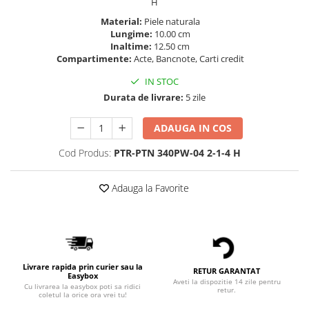
H
Material:
Piele naturala
Lungime:
10.00 cm
Inaltime:
12.50 cm
Compartimente:
Acte, Bancnote, Carti credit
IN STOC
Durata de livrare:
5 zile
ADAUGA IN COS
Cod Produs:
PTR-PTN 340PW-04 2-1-4 H
Adauga la Favorite
Livrare rapida prin curier sau la
RETUR GARANTAT
Easybox
Aveti la dispozitie 14 zile pentru
Cu livrarea la easybox poti sa ridici
retur.
coletul la orice ora vrei tu!