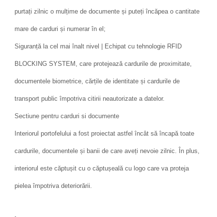
purtați zilnic o mulțime de documente și puteți încăpea o cantitate
mare de carduri și numerar în el;
Siguranță la cel mai înalt nivel | Echipat cu tehnologie RFID
BLOCKING SYSTEM, care protejează cardurile de proximitate,
documentele biometrice, cărțile de identitate și cardurile de
transport public împotriva citirii neautorizate a datelor.
Sectiune pentru carduri si documente
Interiorul portofelului a fost proiectat astfel încât să încapă toate
cardurile, documentele și banii de care aveți nevoie zilnic. În plus,
interiorul este căptușit cu o căptușeală cu logo care va proteja
pielea împotriva deteriorării.