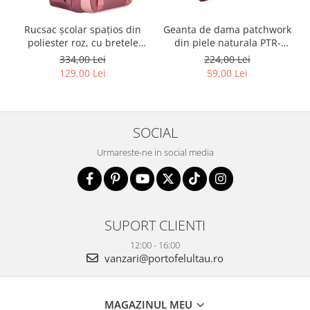
Rucsac școlar spațios din
Geanta de dama patchwork
poliester roz, cu bretele
din piele naturala PTR-
reglabile - Peterson PTR-
1718-SKL-6922 MULTI
334,00 Lei
224,00 Lei
PTN 8610-1327 PINK
129,00 Lei
59,00 Lei
SOCIAL
Urmareste-ne in social media
SUPORT CLIENTI
12:00 - 16:00
vanzari@portofelultau.ro
MAGAZINUL MEU