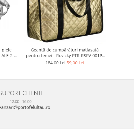
-57%
 piele
Geantă d
Geantă de cumpărături matlasată
-ALE-2-
modă, gea
pentru femei - Rovicky PTR-RSPV-001P-
piele e
5277 GOLD
2
184,00 Lei
59,00 Lei
SUPORT CLIENTI
12:00 - 16:00
anzari@portofelultau.ro