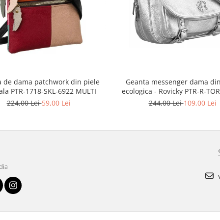
 de dama patchwork din piele
Geanta messenger dama din
ala PTR-1718-SKL-6922 MULTI
ecologica - Rovicky PTR-R-TOR
3776 SIL
224,00 Lei
59,00 Lei
244,00 Lei
109,00 Lei
dia
v