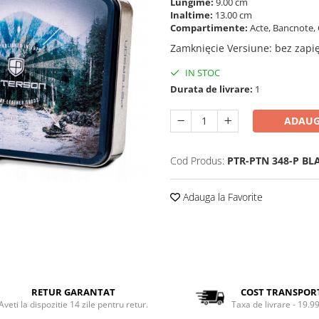
Lungime:
9.00 cm
Inaltime:
13.00 cm
Compartimente:
Acte, Bancnote, 
Zamknięcie Versiune
:
bez zapi
IN STOC
Durata de livrare:
1
ADAUG
Cod Produs:
PTR-PTN 348-P BL
Adauga la Favorite
RETUR GARANTAT
COST TRANSPOR
Aveti la dispozitie 14 zile pentru retur.
Taxa de livrare - 19.99