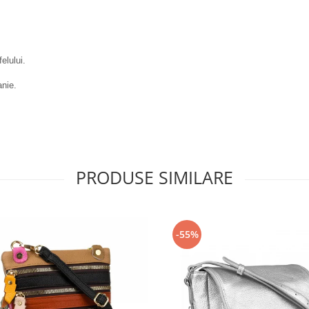
elului.
anie.
PRODUSE SIMILARE
-55%