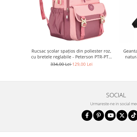
Rucsac școlar spațios din poliester roz,
Geanta
cu bretele reglabile - Peterson PTR-PTN
natur
8610-1327 PINK
334,00 Lei
129,00 Lei
SOCIAL
Urmareste-ne in social me