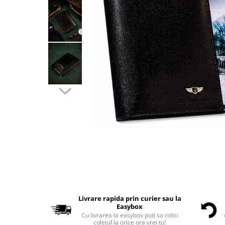
Livrare rapida prin curier sau la
Easybox
Cu livrarea la easybox poti sa ridici
coletul la orice ora vrei tu!