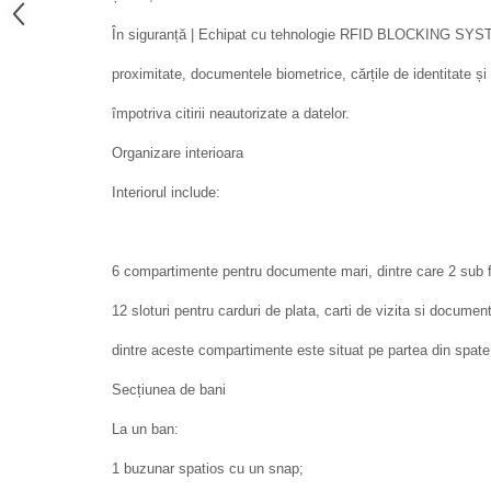
În siguranță | Echipat cu tehnologie RFID BLOCKING SYSTE
proximitate, documentele biometrice, cărțile de identitate și 
împotriva citirii neautorizate a datelor.
Organizare interioara
Interiorul include:
6 compartimente pentru documente mari, dintre care 2 sub f
12 sloturi pentru carduri de plata, carti de vizita si docum
dintre aceste compartimente este situat pe partea din spate e
Secțiunea de bani
La un ban:
1 buzunar spatios cu un snap;