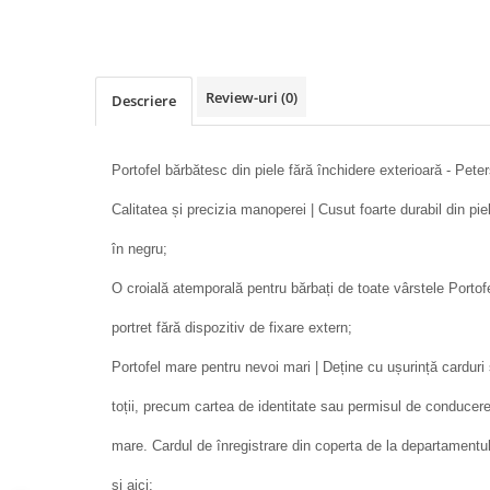
Review-uri
(0)
Descriere
Portofel bărbătesc din piele fără închidere exterioară - Pete
Calitatea și precizia manoperei | Cusut foarte durabil din pie
în negru;
O croială atemporală pentru bărbați de toate vârstele Portofel
portret fără dispozitiv de fixare extern;
Portofel mare pentru nevoi mari | Deține cu ușurință cardur
toții, precum cartea de identitate sau permisul de conducer
mare. Cardul de înregistrare din coperta de la departamentu
și aici;