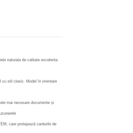
iele naturala de calitate excelenta
 cu stil clasic. Model în orientare
e cele mai necesare documente și
buzunarele
M, care protejează cardurile de