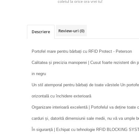
coletul la orice ora vrei tu!
Review-uri
(0)
Descriere
Portofel mare pentru bărbați cu RFID Protect - Peterson
Calitatea și precizia manoperei | Cusut foarte rezistent din p
in negru
Un stil atemporal pentru bărbați de toate vârstele Un portofel
orizontală cu închidere exterioară
Organizare interioară excelentă | Portofelul va deține toat
carduri și, datorită dimensiunii sale medii, nu vă va umple 
În siguranță | Echipat cu tehnologie RFID BLOCKING SYSTE