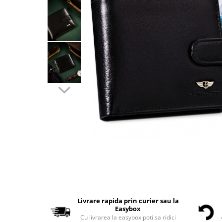
Livrare rapida prin curier sau la
Easybox
Cu livrarea la easybox poti sa ridici