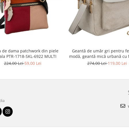
 de dama patchwork din piele
Geantă de umăr gri pentru fe
ala PTR-1718-SKL-6922 MULTI
modă, geantă mică urbană cu 
piele ecologică - Peterson P
224,00 Lei
59,00 Lei
274,00 Lei
119,00 Lei
MX02-P-7700
dia
v