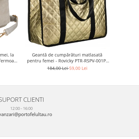
-55%
mei, la
Geanta 
Geantă de cumpărături matlasată
fermoar,
ecologica
pentru femei - Rovicky PTR-RSPV-001P-
TR-PTN
5277 GOLD
2
184,00 Lei
59,00 Lei
SUPORT CLIENTI
12:00 - 16:00
anzari@portofelultau.ro