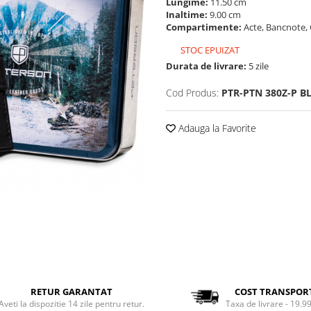
Lungime:
11.50 cm
Inaltime:
9.00 cm
Compartimente:
Acte, Bancnote, 
STOC EPUIZAT
Durata de livrare:
5 zile
Cod Produs:
PTR-PTN 380Z-P B
Adauga la Favorite
RETUR GARANTAT
COST TRANSPOR
Aveti la dispozitie 14 zile pentru retur.
Taxa de livrare - 19.99