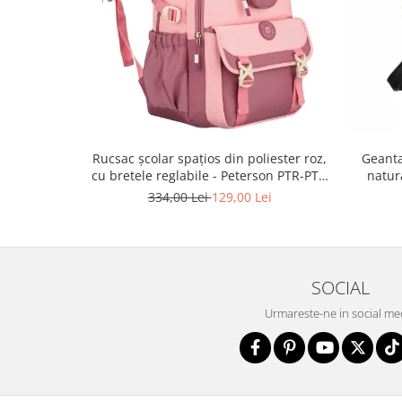
Rucsac școlar spațios din poliester roz,
Geanta
cu bretele reglabile - Peterson PTR-PTN
natur
8610-1327 PINK
334,00 Lei
129,00 Lei
SOCIAL
Urmareste-ne in social me