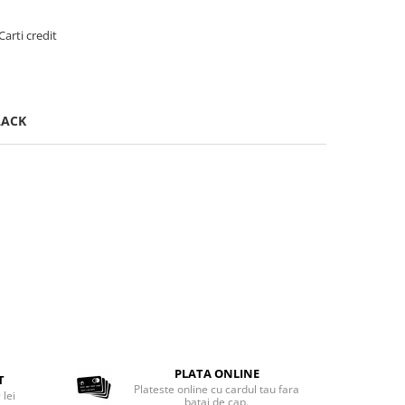
Carti credit
LACK
PLATA ONLINE
T
Plateste online cu cardul tau fara
 lei
batai de cap.