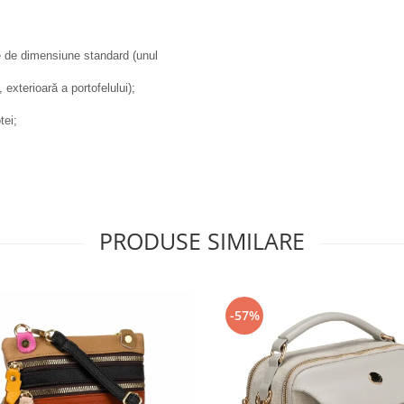
te de dimensiune standard (unul
exterioară a portofelului);
tei;
PRODUSE SIMILARE
-57%