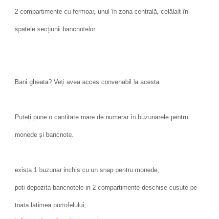
2 compartimente cu fermoar, unul în zona centrală, celălalt în
spatele secțiunii bancnotelor.
Bani gheata? Veți avea acces convenabil la acesta
Puteți pune o cantitate mare de numerar în buzunarele pentru
monede și bancnote.
exista 1 buzunar inchis cu un snap pentru monede;
poti depozita bancnotele in 2 compartimente deschise cusute pe
toata latimea portofelului;