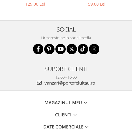
PTN 8610-1327 PINK
129,00 Lei
59,00 Lei
SOCIAL
Urmareste-ne in social media
SUPORT CLIENTI
12:00 - 16:00
vanzari@portofelultau.ro
MAGAZINUL MEU
CLIENTI
DATE COMERCIALE