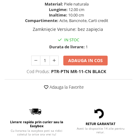
Material:
Piele naturala
Lungime:
12.00 cm
Inaltime:
10.00 cm
Compartimente:
Acte, Bancnote, Carti credit
Zamknięcie Versiune
:
bez zapięcia
IN STOC
Durata de livrare:
1
ADAUGA IN COS
Cod Produs:
PTR-PTN MR-11-CN BLACK
Adauga la Favorite
Livrare rapida prin curier sau la
RETUR GARANTAT
Easybox
Aveti la dispozitie 14 zile pentru
Cu livrarea la easybox poti sa ridici
retur.
coletul la orice ora vrei tu!