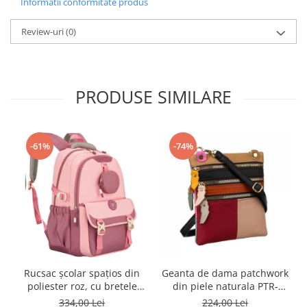
Informatii conformitate produs
Review-uri
(0)
PRODUSE SIMILARE
-61%
-74%
Rucsac școlar spațios din
Geanta de dama patchwork
poliester roz, cu bretele
din piele naturala PTR-
reglabile - Peterson PTR-
1718-SKL-6922 MULTI
334,00 Lei
224,00 Lei