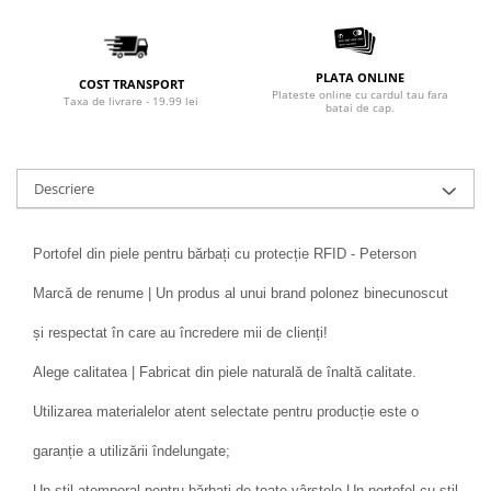
PLATA ONLINE
COST TRANSPORT
Plateste online cu cardul tau fara
Taxa de livrare - 19.99 lei
batai de cap.
Descriere
Portofel din piele pentru bărbați cu protecție RFID - Peterson
Marcă de renume | Un produs al unui brand polonez binecunoscut
și respectat în care au încredere mii de clienți!
Alege calitatea | Fabricat din piele naturală de înaltă calitate.
Utilizarea materialelor atent selectate pentru producție este o
garanție a utilizării îndelungate;
Un stil atemporal pentru bărbați de toate vârstele Un portofel cu stil