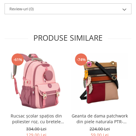
Review-uri
(0)
PRODUSE SIMILARE
-61%
-74%
Rucsac școlar spațios din
Geanta de dama patchwork
poliester roz, cu bretele
din piele naturala PTR-
reglabile - Peterson PTR-
1718-SKL-6922 MULTI
334,00 Lei
224,00 Lei
PTN 8610-1327 PINK
129,00 Lei
59,00 Lei