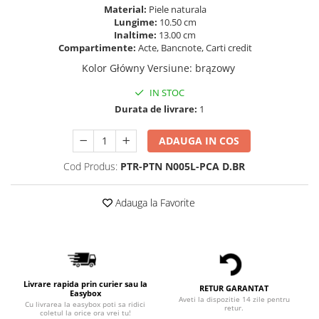
Material:
Piele naturala
Lungime:
10.50 cm
Inaltime:
13.00 cm
Compartimente:
Acte, Bancnote, Carti credit
Kolor Główny Versiune
:
brązowy
IN STOC
Durata de livrare:
1
ADAUGA IN COS
Cod Produs:
PTR-PTN N005L-PCA D.BR
Adauga la Favorite
Livrare rapida prin curier sau la
RETUR GARANTAT
Easybox
Aveti la dispozitie 14 zile pentru
Cu livrarea la easybox poti sa ridici
retur.
coletul la orice ora vrei tu!