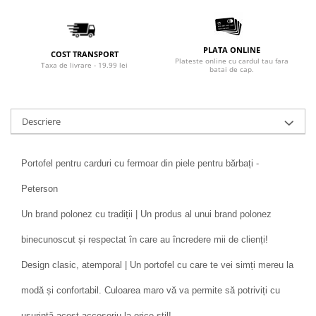
PLATA ONLINE
COST TRANSPORT
Plateste online cu cardul tau fara
Taxa de livrare - 19.99 lei
batai de cap.
Descriere
Portofel pentru carduri cu fermoar din piele pentru bărbați -
Peterson
Un brand polonez cu tradiții | Un produs al unui brand polonez
binecunoscut și respectat în care au încredere mii de clienți!
Design clasic, atemporal | Un portofel cu care te vei simți mereu la
modă și confortabil. Culoarea maro vă va permite să potriviți cu
ușurință acest accesoriu la orice stil!