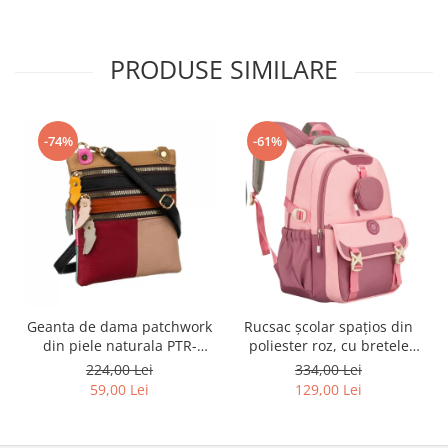
PRODUSE SIMILARE
-74%
-61%
Geanta de dama patchwork
Rucsac școlar spațios din
din piele naturala PTR-
poliester roz, cu bretele
1718-SKL-6922 MULTI
reglabile - Peterson PTR-
224,00 Lei
334,00 Lei
PTN 8610-1327 PINK
59,00 Lei
129,00 Lei