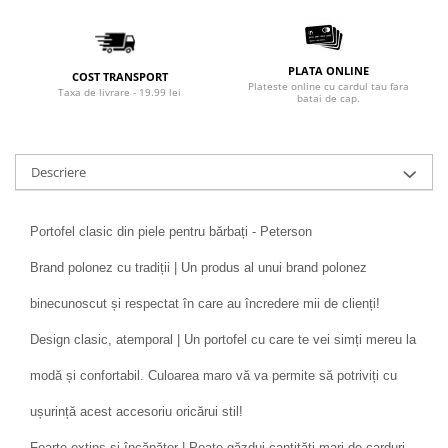
PLATA ONLINE
COST TRANSPORT
Plateste online cu cardul tau fara
Taxa de livrare - 19.99 lei
batai de cap.
Descriere
Portofel clasic din piele pentru bărbați - Peterson
Brand polonez cu tradiții | Un produs al unui brand polonez
binecunoscut și respectat în care au încredere mii de clienți!
Design clasic, atemporal | Un portofel cu care te vei simți mereu la
modă și confortabil. Culoarea maro vă va permite să potriviți cu
ușurință acest accesoriu oricărui stil!
Foarte extins și încăpător | Poate găzdui cantități mari de carduri,