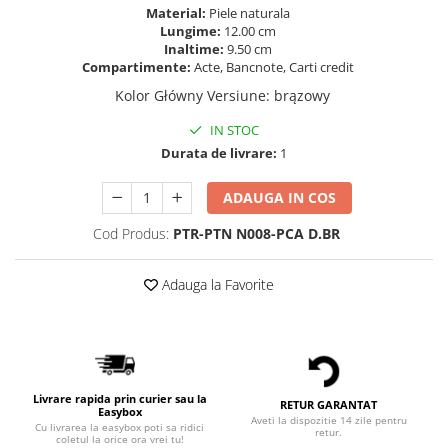
Material:
Piele naturala
Lungime:
12.00 cm
Inaltime:
9.50 cm
Compartimente:
Acte, Bancnote, Carti credit
Kolor Główny Versiune
:
brązowy
IN STOC
Durata de livrare:
1
ADAUGA IN COS
Cod Produs:
PTR-PTN N008-PCA D.BR
Adauga la Favorite
Livrare rapida prin curier sau la
RETUR GARANTAT
Easybox
Aveti la dispozitie 14 zile pentru
Cu livrarea la easybox poti sa ridici
retur.
coletul la orice ora vrei tu!