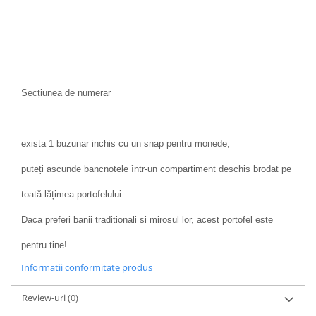
Secțiunea de numerar
exista 1 buzunar inchis cu un snap pentru monede;
puteți ascunde bancnotele într-un compartiment deschis brodat pe
toată lățimea portofelului.
Daca preferi banii traditionali si mirosul lor, acest portofel este
pentru tine!
Informatii conformitate produs
Review-uri
(0)