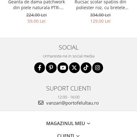
Geanta de dama patchwork
Rucsac școlar spațios din
din piele naturala PTR-
poliester roz, cu bretele
1718-SKL-6922 MULTI
reglabile - Peterson PTR-
224,00 Lei
334,00 Lei
PTN 8610-1327 PINK
59,00 Lei
129,00 Lei
SOCIAL
Urmareste-ne in social media
SUPORT CLIENTI
12:00 - 16:00
vanzari@portofelultau.ro
MAGAZINUL MEU
CLIENTI