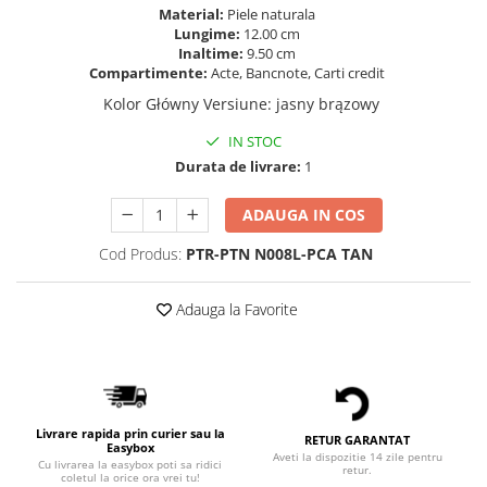
Material:
Piele naturala
Lungime:
12.00 cm
Inaltime:
9.50 cm
Compartimente:
Acte, Bancnote, Carti credit
Kolor Główny Versiune
:
jasny brązowy
IN STOC
Durata de livrare:
1
ADAUGA IN COS
Cod Produs:
PTR-PTN N008L-PCA TAN
Adauga la Favorite
Livrare rapida prin curier sau la
RETUR GARANTAT
Easybox
Aveti la dispozitie 14 zile pentru
Cu livrarea la easybox poti sa ridici
retur.
coletul la orice ora vrei tu!