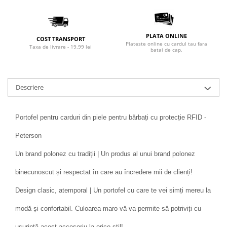
PLATA ONLINE
COST TRANSPORT
Plateste online cu cardul tau fara
Taxa de livrare - 19.99 lei
batai de cap.
Descriere
Portofel pentru carduri din piele pentru bărbați cu protecție RFID -
Peterson
Un brand polonez cu tradiții | Un produs al unui brand polonez
binecunoscut și respectat în care au încredere mii de clienți!
Design clasic, atemporal | Un portofel cu care te vei simți mereu la
modă și confortabil. Culoarea maro vă va permite să potriviți cu
ușurință acest accesoriu la orice stil!