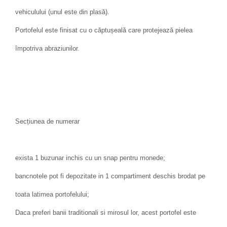
vehiculului (unul este din plasă).
Portofelul este finisat cu o căptușeală care protejează pielea
împotriva abraziunilor.
Secțiunea de numerar
exista 1 buzunar inchis cu un snap pentru monede;
bancnotele pot fi depozitate in 1 compartiment deschis brodat pe
toata latimea portofelului;
Daca preferi banii traditionali si mirosul lor, acest portofel este