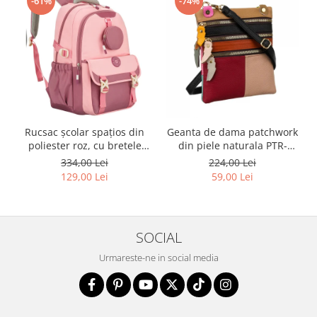
-61%
-74%
Rucsac școlar spațios din
Geanta de dama patchwork
poliester roz, cu bretele
din piele naturala PTR-
reglabile - Peterson PTR-
1718-SKL-6922 MULTI
334,00 Lei
224,00 Lei
PTN 8610-1327 PINK
129,00 Lei
59,00 Lei
SOCIAL
Urmareste-ne in social media