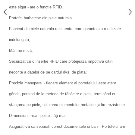
este sigur - are o funcție RFID.
Portofel barbatesc din piele naturala
Fabricat din piele naturala rezistenta, care garanteaza o utilizare
indelungata;
Mărime mică;
Securizat cu o inserție RFID care protejează împotriva citirii
nedorite a datelor de pe cardul dvs. de plată;
Precizia manoperei - fiecare element al portofelului este atent
gândit, pornind de la metoda de tăbăcire a pielii, terminând cu
ștanțarea pe piele, utilizarea elementelor metalice și fire rezistente.
Dimensiuni mici - posibilități mari
Asigurați-vă că separați corect documentele și banii. Portofelul are