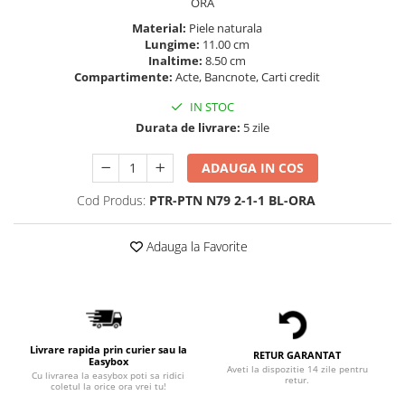
ORA
Material:
Piele naturala
Lungime:
11.00 cm
Inaltime:
8.50 cm
Compartimente:
Acte, Bancnote, Carti credit
IN STOC
Durata de livrare:
5 zile
ADAUGA IN COS
Cod Produs:
PTR-PTN N79 2-1-1 BL-ORA
Adauga la Favorite
Livrare rapida prin curier sau la
RETUR GARANTAT
Easybox
Aveti la dispozitie 14 zile pentru
Cu livrarea la easybox poti sa ridici
retur.
coletul la orice ora vrei tu!