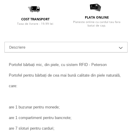
PLATA ONLINE
COST TRANSPORT
Plateste online cu cardul tau fara
Taxa de livrare - 19.99 lei
batai de cap.
Descriere
Portofel bărbați mic, din piele, cu sistem RFID - Peterson
Portofel pentru bărbați de cea mai bună calitate din piele naturală,
care:
are 1 buzunar pentru monede;
are 1 compartiment pentru bancnote;
are 7 sloturi pentru carduri;