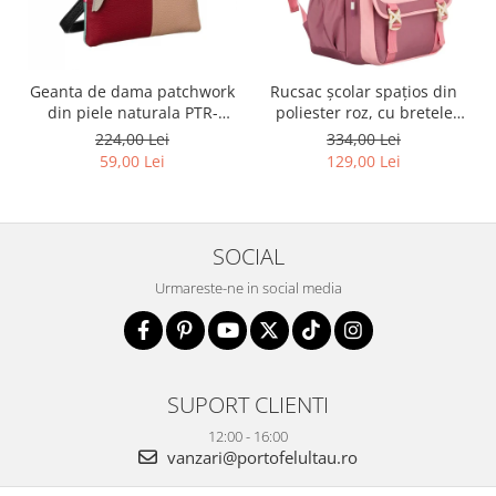
Geanta de dama patchwork
Rucsac școlar spațios din
din piele naturala PTR-
poliester roz, cu bretele
1718-SKL-6922 MULTI
reglabile - Peterson PTR-
224,00 Lei
334,00 Lei
PTN 8610-1327 PINK
59,00 Lei
129,00 Lei
SOCIAL
Urmareste-ne in social media
SUPORT CLIENTI
12:00 - 16:00
vanzari@portofelultau.ro