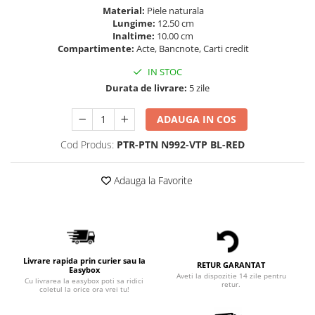
Material:
Piele naturala
Lungime:
12.50 cm
Inaltime:
10.00 cm
Compartimente:
Acte, Bancnote, Carti credit
IN STOC
Durata de livrare:
5 zile
ADAUGA IN COS
Cod Produs:
PTR-PTN N992-VTP BL-RED
Adauga la Favorite
Livrare rapida prin curier sau la
RETUR GARANTAT
Easybox
Aveti la dispozitie 14 zile pentru
Cu livrarea la easybox poti sa ridici
retur.
coletul la orice ora vrei tu!