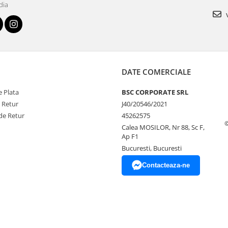
dia
v
DATE COMERCIALE
 Plata
BSC CORPORATE SRL
e Retur
J40/20546/2021
de Retur
45262575
Calea MOSILOR, Nr 88, Sc F,
Ap F1
Bucuresti, Bucuresti
Contacteaza-ne