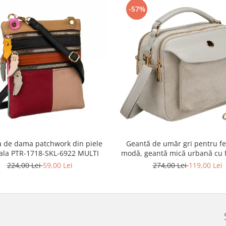
-57%
 de dama patchwork din piele
Geantă de umăr gri pentru fe
ala PTR-1718-SKL-6922 MULTI
modă, geantă mică urbană cu 
piele ecologică - Peterson P
224,00 Lei
59,00 Lei
274,00 Lei
119,00 Lei
MX02-P-7700