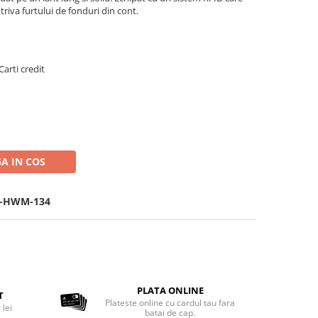
riva furtului de fonduri din cont.
Carti credit
A IN COS
4-HWM-134
PLATA ONLINE
T
Plateste online cu cardul tau fara
 lei
batai de cap.