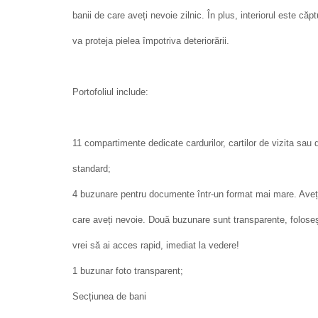
banii de care aveți nevoie zilnic. În plus, interiorul este că
va proteja pielea împotriva deteriorării.
Portofoliul include:
11 compartimente dedicate cardurilor, cartilor de vizita sa
standard;
4 buzunare pentru documente într-un format mai mare. Aveți
care aveți nevoie. Două buzunare sunt transparente, folose
vrei să ai acces rapid, imediat la vedere!
1 buzunar foto transparent;
Secțiunea de bani