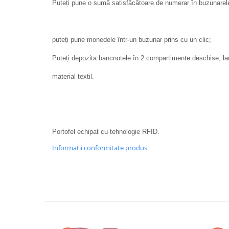
Puteți pune o sumă satisfăcătoare de numerar în buzunarel
puteți pune monedele într-un buzunar prins cu un clic;
Puteți depozita bancnotele în 2 compartimente deschise, lar
material textil.
Portofel echipat cu tehnologie RFID.
Informatii conformitate produs