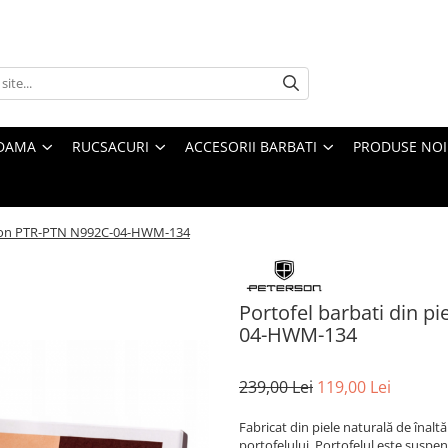
 DAMA
RUCSACURI
ACCESORII BARBATI
PRODUSE NOI
terson PTR-PTN N992C-04-HWM-134
Portofel barbati din p
04-HWM-134
239,00 Lei
119,00 Lei
Fabricat din piele naturală de înaltă
portofelului. Portofelul este suspen