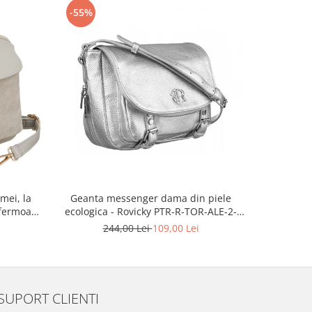
-55%
-68%
mei, la
Geanta messenger dama din piele
Geantă 
fermoar,
ecologica - Rovicky PTR-R-TOR-ALE-2-
pentru fe
TR-PTN
3776 SIL
244,00 Lei
109,00 Lei
SUPORT CLIENTI