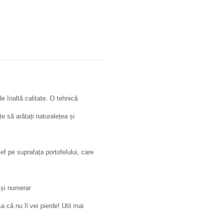
de înaltă calitate. O tehnică
e să arătați naturalețea și
ief pe suprafața portofelului, care
 și numerar
șa că nu îl vei pierde! Util mai