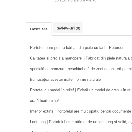
coletul la orice ora vrei tu!
Review-uri
(0)
Descriere
Portofel mare pentru bărbați din piele cu lanț - Peterson
Calitatea și precizia manoperei | Fabricat din piele naturală 
specială de bronzare, neschimbată de zeci de ani, vă permit
frumusețea acestei materii prime naturale
Portofel cu model în relief | Există un model de craniu în rel
arată foarte bine!
Interior extins | Portofelul are mult spațiu pentru documente
Lanț lung | Portofelul este atârnat de un lanț lung și solid, a