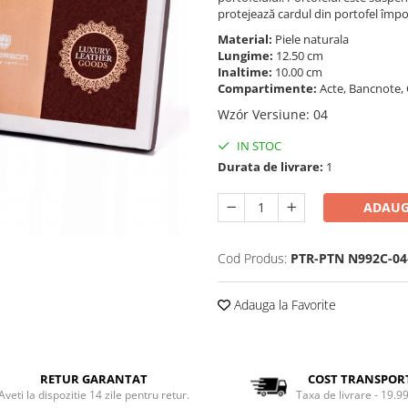
protejează cardul din portofel împot
Material:
Piele naturala
Lungime:
12.50 cm
Inaltime:
10.00 cm
Compartimente:
Acte, Bancnote, 
Wzór Versiune
:
04
IN STOC
Durata de livrare:
1
ADAUG
Cod Produs:
PTR-PTN N992C-0
Adauga la Favorite
RETUR GARANTAT
COST TRANSPOR
Aveti la dispozitie 14 zile pentru retur.
Taxa de livrare - 19.99