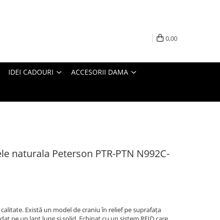
0,00
IDEI CADOURI
ACCESORII DAMA
iele naturala Peterson PTR-PTN N992C-
 calitate. Există un model de craniu în relief pe suprafața
dat pe un lant lung si solid. Echipat cu un sistem RFID care