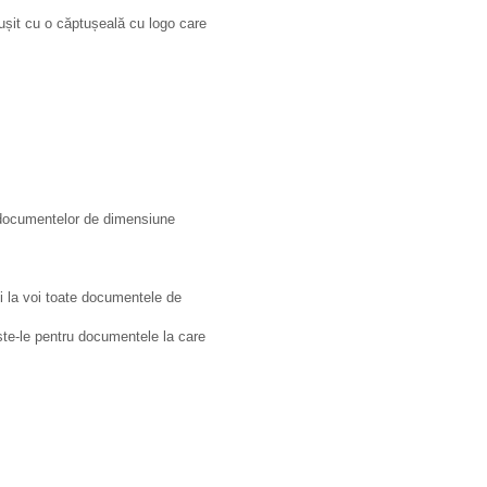
ptușit cu o căptușeală cu logo care
u documentelor de dimensiune
 la voi toate documentele de
ște-le pentru documentele la care