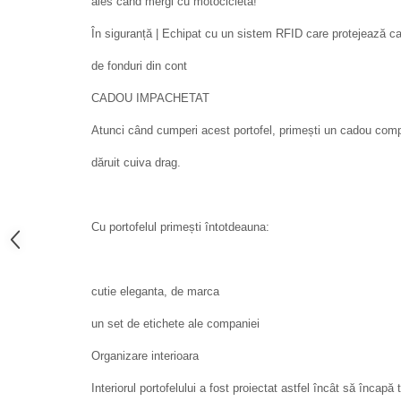
ales cand mergi cu motocicleta!
În siguranță | Echipat cu un sistem RFID care protejează card
de fonduri din cont
CADOU IMPACHETAT
Atunci când cumperi acest portofel, primești un cadou comp
dăruit cuiva drag.
Cu portofelul primești întotdeauna:
cutie eleganta, de marca
un set de etichete ale companiei
Organizare interioara
Interiorul portofelului a fost proiectat astfel încât să încapă