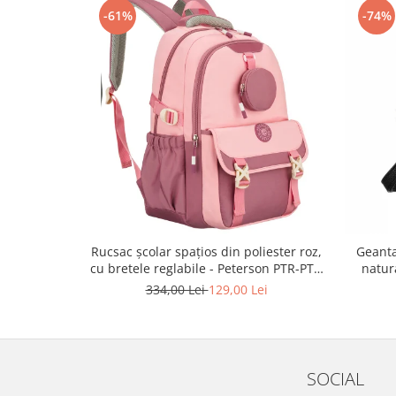
-61%
-74%
Rucsac școlar spațios din poliester roz,
Geanta
cu bretele reglabile - Peterson PTR-PTN
natur
8610-1327 PINK
334,00 Lei
129,00 Lei
SOCIAL