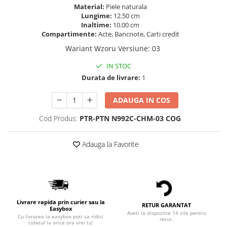
Material:
Piele naturala
Lungime:
12.50 cm
Inaltime:
10.00 cm
Compartimente:
Acte, Bancnote, Carti credit
Wariant Wzoru Versiune
:
03
IN STOC
Durata de livrare:
1
ADAUGA IN COS
Cod Produs:
PTR-PTN N992C-CHM-03 COG
Adauga la Favorite
Livrare rapida prin curier sau la
RETUR GARANTAT
Easybox
Aveti la dispozitie 14 zile pentru
Cu livrarea la easybox poti sa ridici
retur.
coletul la orice ora vrei tu!