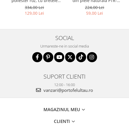
poliester roz, cu bretele
din piele naturala PTR-
reglabile - Peterson PTR-
1718-SKL-6922 MULTI
334,00 Lei
224,00 Lei
PTN 8610-1327 PINK
129,00 Lei
59,00 Lei
SOCIAL
Urmareste-ne in social media
SUPORT CLIENTI
12:00 - 16:00
vanzari@portofelultau.ro
MAGAZINUL MEU
CLIENTI