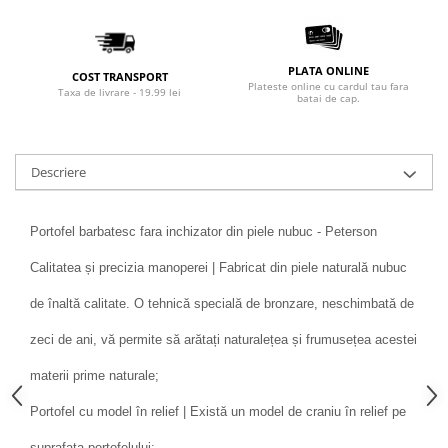
PLATA ONLINE
COST TRANSPORT
Plateste online cu cardul tau fara
Taxa de livrare - 19.99 lei
batai de cap.
Descriere
Portofel barbatesc fara inchizator din piele nubuc - Peterson
Calitatea și precizia manoperei | Fabricat din piele naturală nubuc
de înaltă calitate. O tehnică specială de bronzare, neschimbată de
zeci de ani, vă permite să arătați naturalețea și frumusețea acestei
materii prime naturale;
Portofel cu model în relief | Există un model de craniu în relief pe
suprafața portofelului;