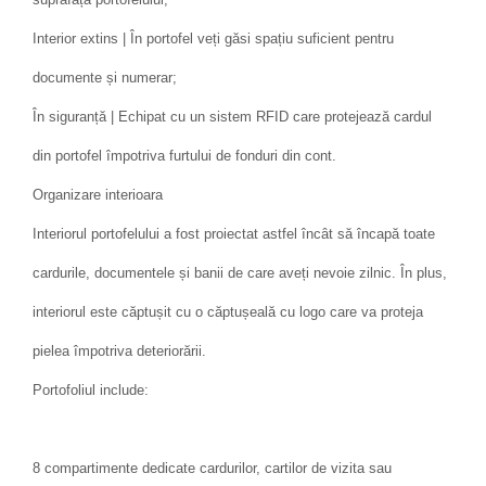
Interior extins | În portofel veți găsi spațiu suficient pentru
documente și numerar;
În siguranță | Echipat cu un sistem RFID care protejează cardul
din portofel împotriva furtului de fonduri din cont.
Organizare interioara
Interiorul portofelului a fost proiectat astfel încât să încapă toate
cardurile, documentele și banii de care aveți nevoie zilnic. În plus,
interiorul este căptușit cu o căptușeală cu logo care va proteja
pielea împotriva deteriorării.
Portofoliul include:
8 compartimente dedicate cardurilor, cartilor de vizita sau