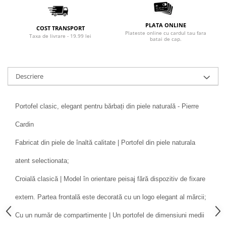
PLATA ONLINE
COST TRANSPORT
Plateste online cu cardul tau fara
Taxa de livrare - 19.99 lei
batai de cap.
Descriere
Portofel clasic, elegant pentru bărbați din piele naturală - Pierre
Cardin
Fabricat din piele de înaltă calitate | Portofel din piele naturala
atent selectionata;
Croială clasică | Model în orientare peisaj fără dispozitiv de fixare
extern. Partea frontală este decorată cu un logo elegant al mărcii;
Cu un număr de compartimente | Un portofel de dimensiuni medii