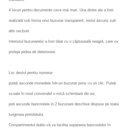
4 locuri pentru documente ceva mai mari. Una dintre ele a fost
realizată sub forma unui buzunar transparent, restul ascuns sub
alte secțiuni.
Interiorul buzunarelor a fost tăiat cu o căptușeală neagră, care va
proteja pielea de deteriorare.
Loc destul pentru numerar
puteți ascunde monedele într-un buzunar prins cu un clic. Puteți
scoate în mod convenabil o mică schimbare din ea;
poti ascunde bancnotele in 2 buzunare deschise dispuse pe toata
lungimea portofelului.
Compartimentul dublu vă va facilita separarea bancnotelor în