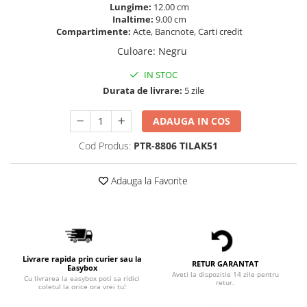
Lungime:
12.00 cm
Inaltime:
9.00 cm
Compartimente:
Acte, Bancnote, Carti credit
Culoare
:
Negru
IN STOC
Durata de livrare:
5 zile
ADAUGA IN COS
Cod Produs:
PTR-8806 TILAK51
Adauga la Favorite
Livrare rapida prin curier sau la
RETUR GARANTAT
Easybox
Aveti la dispozitie 14 zile pentru
Cu livrarea la easybox poti sa ridici
retur.
coletul la orice ora vrei tu!