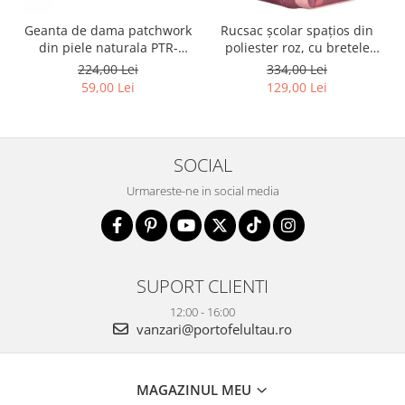
Geanta de dama patchwork
Rucsac școlar spațios din
din piele naturala PTR-
poliester roz, cu bretele
1718-SKL-6922 MULTI
reglabile - Peterson PTR-
224,00 Lei
334,00 Lei
PTN 8610-1327 PINK
59,00 Lei
129,00 Lei
SOCIAL
Urmareste-ne in social media
SUPORT CLIENTI
12:00 - 16:00
vanzari@portofelultau.ro
MAGAZINUL MEU