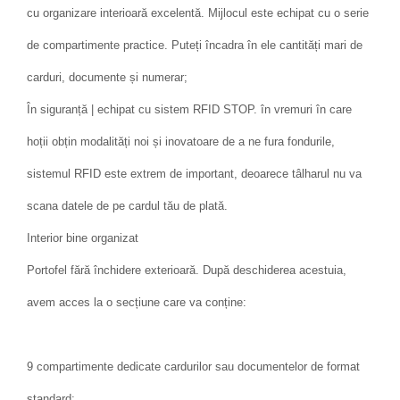
cu organizare interioară excelentă. Mijlocul este echipat cu o serie
de compartimente practice. Puteți încadra în ele cantități mari de
carduri, documente și numerar;
În siguranță | echipat cu sistem RFID STOP. în vremuri în care
hoții obțin modalități noi și inovatoare de a ne fura fondurile,
sistemul RFID este extrem de important, deoarece tâlharul nu va
scana datele de pe cardul tău de plată.
Interior bine organizat
Portofel fără închidere exterioară. După deschiderea acestuia,
avem acces la o secțiune care va conține:
9 compartimente dedicate cardurilor sau documentelor de format
standard;