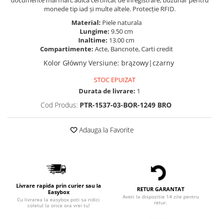
documente mai mari, adică certificat de înregistrare, buzunar pentru
monede tip iad și multe altele. Protecție RFID.
Material:
Piele naturala
Lungime:
9.50 cm
Inaltime:
13.00 cm
Compartimente:
Acte, Bancnote, Carti credit
Kolor Główny Versiune
:
brązowy|czarny
STOC EPUIZAT
Durata de livrare:
1
Cod Produs:
PTR-1537-03-BOR-1249 BRO
Adauga la Favorite
Livrare rapida prin curier sau la
RETUR GARANTAT
Easybox
Aveti la dispozitie 14 zile pentru
Cu livrarea la easybox poti sa ridici
retur.
coletul la orice ora vrei tu!