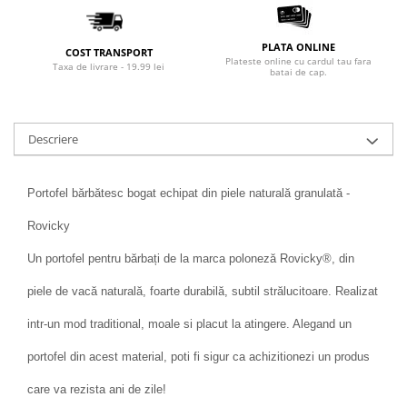
PLATA ONLINE
COST TRANSPORT
Plateste online cu cardul tau fara
Taxa de livrare - 19.99 lei
batai de cap.
Descriere
Portofel bărbătesc bogat echipat din piele naturală granulată -
Rovicky
Un portofel pentru bărbați de la marca poloneză Rovicky®, din
piele de vacă naturală, foarte durabilă, subtil strălucitoare. Realizat
intr-un mod traditional, moale si placut la atingere. Alegand un
portofel din acest material, poti fi sigur ca achizitionezi un produs
care va rezista ani de zile!