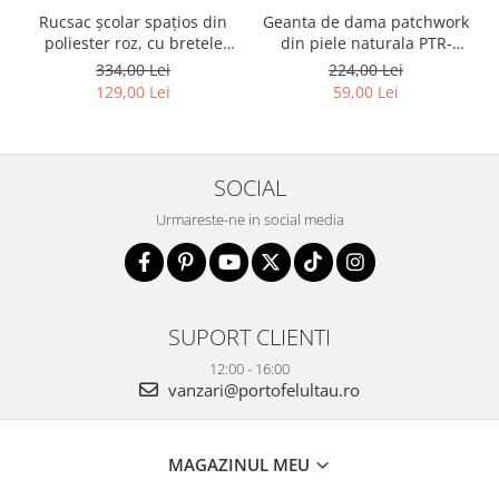
Rucsac școlar spațios din
Geanta de dama patchwork
poliester roz, cu bretele
din piele naturala PTR-
reglabile - Peterson PTR-
1718-SKL-6922 MULTI
334,00 Lei
224,00 Lei
PTN 8610-1327 PINK
129,00 Lei
59,00 Lei
SOCIAL
Urmareste-ne in social media
SUPORT CLIENTI
12:00 - 16:00
vanzari@portofelultau.ro
MAGAZINUL MEU