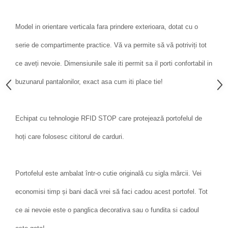
Model in orientare verticala fara prindere exterioara, dotat cu o
serie de compartimente practice. Vă va permite să vă potriviți tot
ce aveți nevoie. Dimensiunile sale iti permit sa il porti confortabil in
buzunarul pantalonilor, exact asa cum iti place tie!
Echipat cu tehnologie RFID STOP care protejează portofelul de
hoți care folosesc cititorul de carduri.
Portofelul este ambalat într-o cutie originală cu sigla mărcii. Vei
economisi timp și bani dacă vrei să faci cadou acest portofel. Tot
ce ai nevoie este o panglica decorativa sau o fundita si cadoul