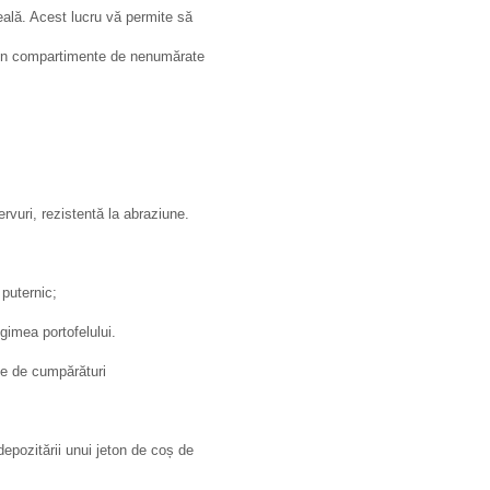
ală. Acest lucru vă permite să
i din compartimente de nenumărate
vuri, rezistentă la abraziune.
 puternic;
gimea portofelului.
le de cumpărături
epozitării unui jeton de coș de