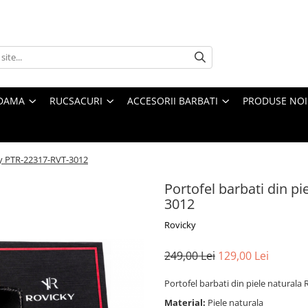
 DAMA
RUCSACURI
ACCESORII BARBATI
PRODUSE NOI
cky PTR-22317-RVT-3012
Portofel barbati din p
3012
Rovicky
249,00 Lei
129,00 Lei
Portofel barbati din piele natural
Material:
Piele naturala