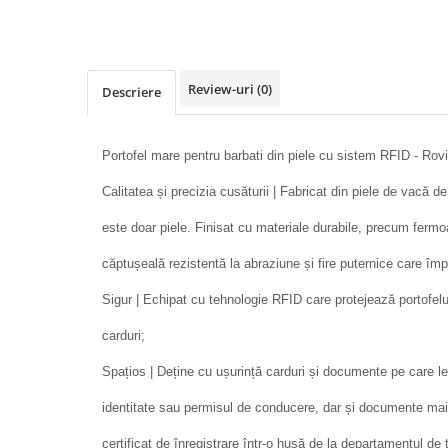
Review-uri
(0)
Descriere
Portofel mare pentru barbati din piele cu sistem RFID - Rov
Calitatea și precizia cusăturii | Fabricat din piele de vacă de 
este doar piele. Finisat cu materiale durabile, precum fermoa
căptușeală rezistentă la abraziune și fire puternice care împ
Sigur | Echipat cu tehnologie RFID care protejează portofelul 
carduri;
Spațios | Deține cu ușurință carduri și documente pe care l
identitate sau permisul de conducere, dar și documente mai 
certificat de înregistrare într-o husă de la departamentul de