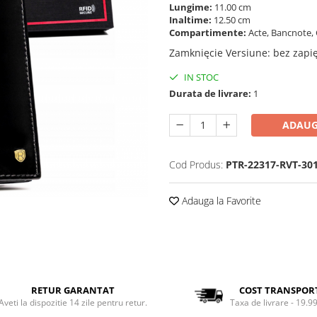
Lungime:
11.00 cm
Inaltime:
12.50 cm
Compartimente:
Acte, Bancnote, 
Zamknięcie Versiune
:
bez zapi
IN STOC
Durata de livrare:
1
ADAUG
Cod Produs:
PTR-22317-RVT-30
Adauga la Favorite
RETUR GARANTAT
COST TRANSPOR
Aveti la dispozitie 14 zile pentru retur.
Taxa de livrare - 19.99