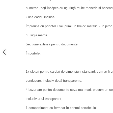
numerar - poți încăpea cu ușurință multe monede și bancnot
Cutie cadou inclusa.
Împreună cu portofelul vei primi un breloc metalic - un jeto
cu sigla mărcii.
Secțiune extinsă pentru documente
În portofel:
17 sloturi pentru carduri de dimensiuni standard, cum ar fi 
conducere, inclusiv două transparente;
4 buzunare pentru documente ceva mai mari, precum un certi
inclusiv unul transparent;
1 compartiment cu fermoar în centrul portofelului.