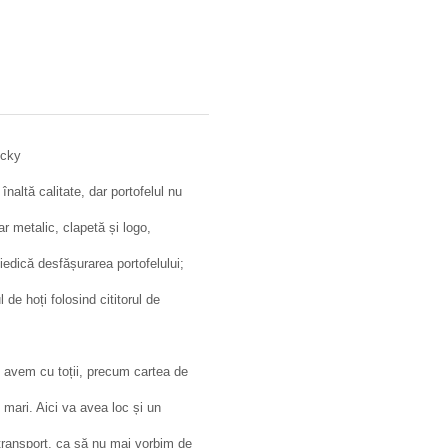
icky
înaltă calitate, dar portofelul nu
r metalic, clapetă și logo,
iedică desfășurarea portofelului;
de hoți folosind cititorul de
e avem cu toții, precum cartea de
mari. Aici va avea loc și un
 transport, ca să nu mai vorbim de