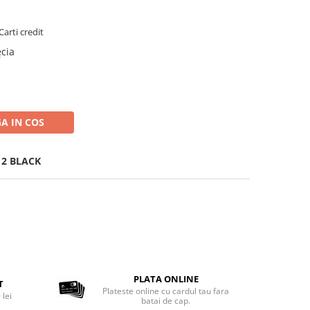
Carti credit
ęcia
A IN COS
12 BLACK
PLATA ONLINE
T
Plateste online cu cardul tau fara
 lei
batai de cap.