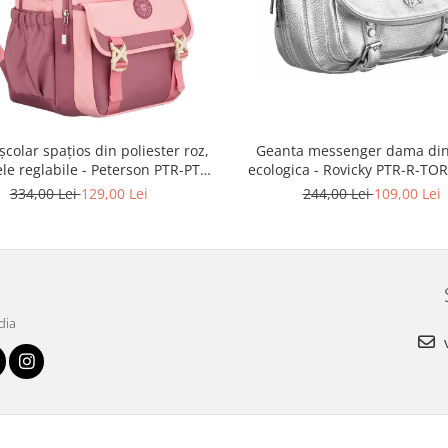
școlar spațios din poliester roz,
Geanta messenger dama din
ele reglabile - Peterson PTR-PTN
ecologica - Rovicky PTR-R-TOR
8610-1327 PINK
3776 SIL
334,00 Lei
129,00 Lei
244,00 Lei
109,00 Lei
dia
v