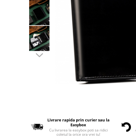
Livrare rapida prin curier sau la
Easybox
Cu livrarea la easybox poti sa ridici
coletul la orice ora vrei tu!