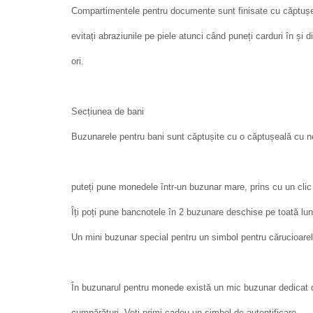
Compartimentele pentru documente sunt finisate cu căptușe
evitați abraziunile pe piele atunci când puneți carduri în ș
ori.
Secțiunea de bani
Buzunarele pentru bani sunt căptușite cu o căptușeală cu ner
puteți pune monedele într-un buzunar mare, prins cu un clic
Îți poți pune bancnotele în 2 buzunare deschise pe toată lun
Un mini buzunar special pentru un simbol pentru cărucioare
În buzunarul pentru monede există un mic buzunar dedicat d
cumpărături. Veți primi cadou un simbol de autentificare.