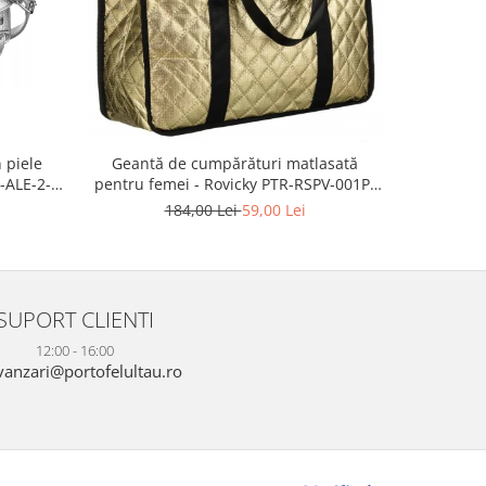
-57%
 piele
Geantă d
Geantă de cumpărături matlasată
-ALE-2-
modă, gea
pentru femei - Rovicky PTR-RSPV-001P-
piele e
5277 GOLD
2
184,00 Lei
59,00 Lei
SUPORT CLIENTI
12:00 - 16:00
anzari@portofelultau.ro