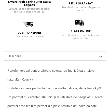
Livrare rapida prin curier sau la
RETUR GARANTAT
Easybox
Aveti la dispozitie 14 zile pentru
Cu livrarea la easybox poti sa ridici
retur.
coletul la orice ora vrei tu!
PLATA ONLINE
COST TRANSPORT
Plateste online cu cardul tau fara
Taxa de livrare - 19.99 lei
batai de cap.
Descriere
Portofel vertical pentru bărbați, colorat, cu închizătoare, piele
naturală - Rovicky
Portofel din piele pentru bărbați, de înaltă calitate, de la Rovicky®.
Un portofel cu caracter, stil unic și durabilitate de neegalat. Fiecare
portofel este realizat perfect din piele naturală de înaltă calitate.