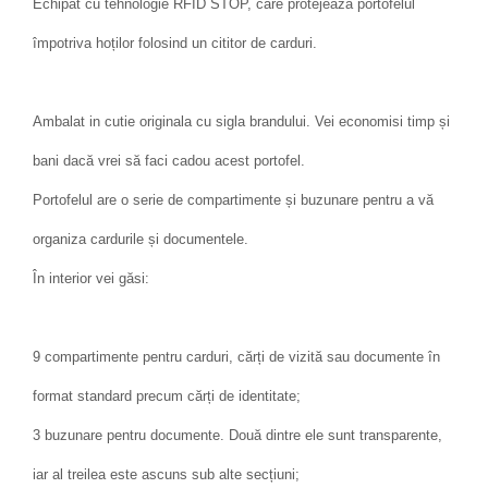
Echipat cu tehnologie RFID STOP, care protejează portofelul
împotriva hoților folosind un cititor de carduri.
Ambalat in cutie originala cu sigla brandului. Vei economisi timp și
bani dacă vrei să faci cadou acest portofel.
Portofelul are o serie de compartimente și buzunare pentru a vă
organiza cardurile și documentele.
În interior vei găsi:
9 compartimente pentru carduri, cărți de vizită sau documente în
format standard precum cărți de identitate;
3 buzunare pentru documente. Două dintre ele sunt transparente,
iar al treilea este ascuns sub alte secțiuni;