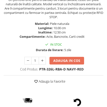
naturală de înaltă calitate. Model vertical cu închizătoare exterioară.
Are 9 compartimente pentru carduri, 3 locuri pentru documente si un
compartiment cu fermoar in partea centrala. Echipat cu protecție RFID
STOP.
Material:
Piele naturala
Lungime:
10.00 cm
Inaltime:
12.50 cm
Compartimente:
Acte, Bancnote, Carti credit
IN STOC
Durata de livrare:
5 zile
ADAUGA IN COS
Cod Produs:
PTR-326L-RBA-D NAVY-RED
Adauga la Favorite