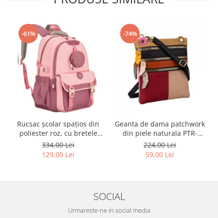
-61%
-74%
Rucsac școlar spațios din
Geanta de dama patchwork
poliester roz, cu bretele
din piele naturala PTR-
reglabile - Peterson PTR-
1718-SKL-6922 MULTI
334,00 Lei
224,00 Lei
PTN 8610-1327 PINK
129,00 Lei
59,00 Lei
SOCIAL
Urmareste-ne in social media