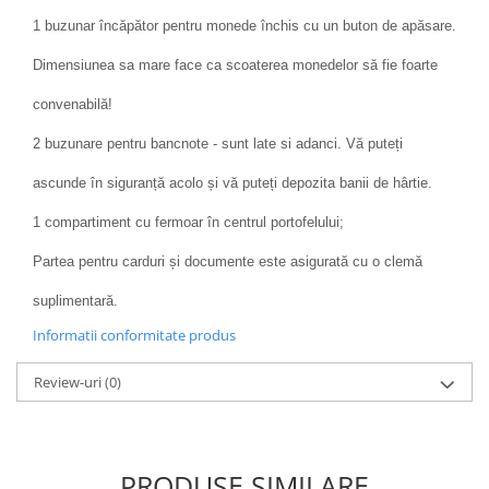
1 buzunar încăpător pentru monede închis cu un buton de apăsare.
Dimensiunea sa mare face ca scoaterea monedelor să fie foarte
convenabilă!
2 buzunare pentru bancnote - sunt late si adanci. Vă puteți
ascunde în siguranță acolo și vă puteți depozita banii de hârtie.
1 compartiment cu fermoar în centrul portofelului;
Partea pentru carduri și documente este asigurată cu o clemă
suplimentară.
Informatii conformitate produs
Review-uri
(0)
PRODUSE SIMILARE