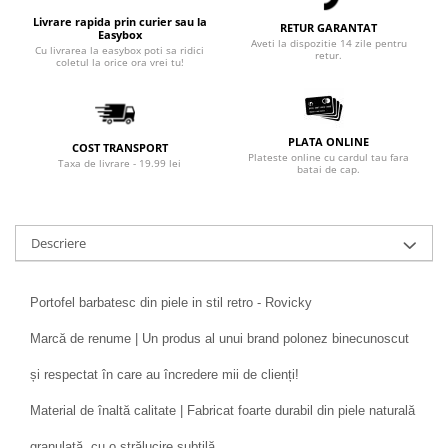
Livrare rapida prin curier sau la
RETUR GARANTAT
Easybox
Aveti la dispozitie 14 zile pentru
Cu livrarea la easybox poti sa ridici
retur.
coletul la orice ora vrei tu!
PLATA ONLINE
COST TRANSPORT
Plateste online cu cardul tau fara
Taxa de livrare - 19.99 lei
batai de cap.
Descriere
Portofel barbatesc din piele in stil retro - Rovicky
Marcă de renume | Un produs al unui brand polonez binecunoscut
și respectat în care au încredere mii de clienți!
Material de înaltă calitate | Fabricat foarte durabil din piele naturală
granulată, cu o strălucire subtilă.