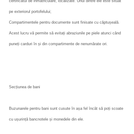
certificatul de inmatriculare, localizate. Unul dintre ele este situat
pe exteriorul portofelului;
Compartimentele pentru documente sunt finisate cu căptușeală.
Acest lucru vă permite să evitați abraziunile pe piele atunci când
puneți carduri în și din compartimente de nenumărate ori.
Secțiunea de bani
Buzunarele pentru bani sunt cusute în așa fel încât să poți scoate
cu ușurință bancnotele și monedele din ele.