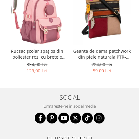
Rucsac școlar spațios din
Geanta de dama patchwork
poliester roz, cu bretele
din piele naturala PTR-
reglabile - Peterson PTR-
1718-SKL-6922 MULTI
334,00 Lei
224,00 Lei
PTN 8610-1327 PINK
129,00 Lei
59,00 Lei
SOCIAL
Urmareste-ne in social media
SUPORT CLIENTI