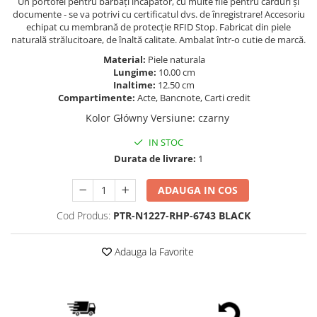
Un portofel pentru bărbați încăpător, cu multe file pentru carduri și
documente - se va potrivi cu certificatul dvs. de înregistrare! Accesoriu
echipat cu membrană de protecție RFID Stop. Fabricat din piele
naturală strălucitoare, de înaltă calitate. Ambalat într-o cutie de marcă.
Material:
Piele naturala
Lungime:
10.00 cm
Inaltime:
12.50 cm
Compartimente:
Acte, Bancnote, Carti credit
Kolor Główny Versiune
:
czarny
IN STOC
Durata de livrare:
1
ADAUGA IN COS
Cod Produs:
PTR-N1227-RHP-6743 BLACK
Adauga la Favorite