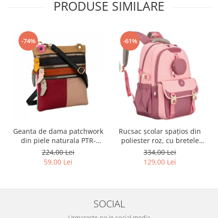
PRODUSE SIMILARE
-74%
-61%
Geanta de dama patchwork
Rucsac școlar spațios din
din piele naturala PTR-
poliester roz, cu bretele
1718-SKL-6922 MULTI
reglabile - Peterson PTR-
224,00 Lei
334,00 Lei
PTN 8610-1327 PINK
59,00 Lei
129,00 Lei
SOCIAL
Urmareste-ne in social media