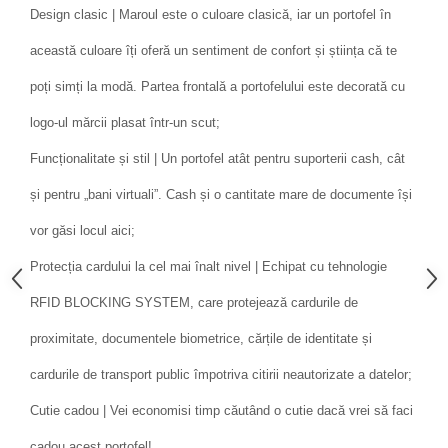
Design clasic | Maroul este o culoare clasică, iar un portofel în
această culoare îți oferă un sentiment de confort și știința că te
poți simți la modă. Partea frontală a portofelului este decorată cu
logo-ul mărcii plasat într-un scut;
Funcționalitate și stil | Un portofel atât pentru suporterii cash, cât
și pentru „bani virtuali”. Cash și o cantitate mare de documente își
vor găsi locul aici;
Protecția cardului la cel mai înalt nivel | Echipat cu tehnologie
RFID BLOCKING SYSTEM, care protejează cardurile de
proximitate, documentele biometrice, cărțile de identitate și
cardurile de transport public împotriva citirii neautorizate a datelor;
Cutie cadou | Vei economisi timp căutând o cutie dacă vrei să faci
cadou acest portofel!