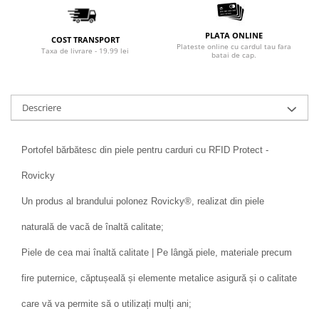
PLATA ONLINE
COST TRANSPORT
Plateste online cu cardul tau fara
Taxa de livrare - 19.99 lei
batai de cap.
Descriere
Portofel bărbătesc din piele pentru carduri cu RFID Protect -
Rovicky
Un produs al brandului polonez Rovicky®, realizat din piele
naturală de vacă de înaltă calitate;
Piele de cea mai înaltă calitate | Pe lângă piele, materiale precum
fire puternice, căptușeală și elemente metalice asigură și o calitate
care vă va permite să o utilizați mulți ani;