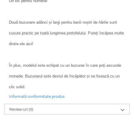
Un loc pentru numerar
Două buzunare adânci și largi pentru banii noștri de hârtie sunt
cusute practic pe toată lungimea portofelului. Puteți încăpea multe
dintre ele aici!
În plus, modelul este echipat cu un buzunar în care poți ascunde
monede. Buzunarul este destul de încăpător și se fixează cu un
clic solid.
Informatii conformitate produs
Review-uri
(0)