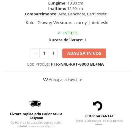
Lungime:
10.00 cm
Inaltime:
12.50 cm
Compartimente:
Acte, Bancnote, Carti credit
Kolor Główny Versiune
:
czarny |niebieski
IN STOC
Durata de livrare:
1
ADAUGA IN COS
Cod Produs:
PTR-N4L-RVT-6900 BL+NA
Adauga la Favorite
Livrare rapida prin curier sau la
RETUR GARANTAT
Easybox
Aveti la dispozitie 14 zile pentru
Cu livrarea la easybox poti sa ridici
retur.
coletul la orice ora vrei tu!