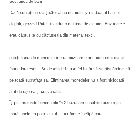
Secțiunea de bani
Dacă sunteți un susținător al numerarului și nu doar al banilor
digitali, grozav! Puteți încadra o mulțime de ele aici. Buzunarele
erau căptușite cu căptușeală din material textil.
puteți ascunde monedele într-un buzunar mare, care este cusut
foarte interesant. Se deschide în așa fel încât să se răspândească
pe toată suprafața sa. Eliminarea monedelor nu a fost niciodată
atât de ușoară și convenabilă!
Îți poți ascunde bancnotele în 2 buzunare deschise cusute pe
toată lungimea portofelului - sunt foarte încăpătoare!