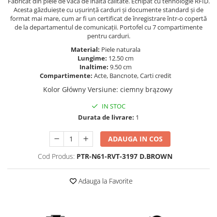
Fabricat din piele de vacă de înaltă calitate. Echipat cu tehnologie RFID.
Acesta găzduiește cu ușurință carduri și documente standard și de
format mai mare, cum ar fi un certificat de înregistrare într-o copertă
de la departamentul de comunicații. Portofel cu 7 compartimente
pentru carduri.
Material:
Piele naturala
Lungime:
12.50 cm
Inaltime:
9.50 cm
Compartimente:
Acte, Bancnote, Carti credit
Kolor Główny Versiune
:
ciemny brązowy
IN STOC
Durata de livrare:
1
ADAUGA IN COS
Cod Produs:
PTR-N61-RVT-3197 D.BROWN
Adauga la Favorite