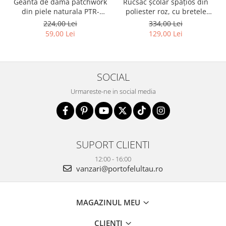
Geanta de dama patchwork
Rucsac școlar spațios din
din piele naturala PTR-
poliester roz, cu bretele
1718-SKL-6922 MULTI
reglabile - Peterson PTR-
224,00 Lei
334,00 Lei
PTN 8610-1327 PINK
59,00 Lei
129,00 Lei
SOCIAL
Urmareste-ne in social media
SUPORT CLIENTI
12:00 - 16:00
vanzari@portofelultau.ro
MAGAZINUL MEU
CLIENTI