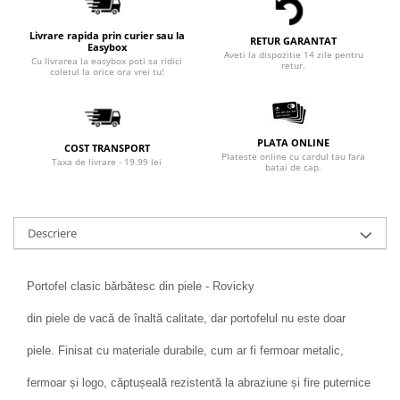
Livrare rapida prin curier sau la
RETUR GARANTAT
Easybox
Aveti la dispozitie 14 zile pentru
Cu livrarea la easybox poti sa ridici
retur.
coletul la orice ora vrei tu!
PLATA ONLINE
COST TRANSPORT
Plateste online cu cardul tau fara
Taxa de livrare - 19.99 lei
batai de cap.
Descriere
Portofel clasic bărbătesc din piele - Rovicky
din piele de vacă de înaltă calitate, dar portofelul nu este doar
piele. Finisat cu materiale durabile, cum ar fi fermoar metalic,
fermoar și logo, căptușeală rezistentă la abraziune și fire puternice