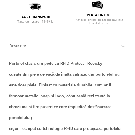
PLATA ONLINE
COST TRANSPORT
Plateste online cu cardul tau fara
Taxa de livrare - 19.99 lei
batai de cap.
Descriere
Portofel clasic din piele cu RFID Protect - Rovicky
cusute din piele de vacă de înaltă calitate, dar portofelul nu
este doar piele. Finisat cu materiale durabile, cum ar fi
fermoar metalic, snap și logo, căptușeală rezistentă la
abraziune și fire puternice care împiedică desfășurarea
portofelului;
sigur - echipat cu tehnologie RFID care protejează portofelul