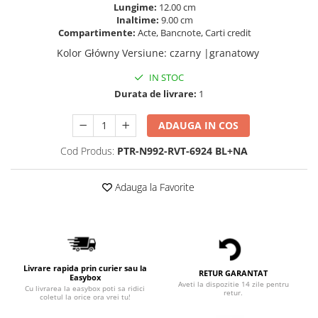
Lungime:
12.00 cm
Inaltime:
9.00 cm
Compartimente:
Acte, Bancnote, Carti credit
Kolor Główny Versiune
:
czarny |granatowy
IN STOC
Durata de livrare:
1
ADAUGA IN COS
Cod Produs:
PTR-N992-RVT-6924 BL+NA
Adauga la Favorite
Livrare rapida prin curier sau la
RETUR GARANTAT
Easybox
Aveti la dispozitie 14 zile pentru
Cu livrarea la easybox poti sa ridici
retur.
coletul la orice ora vrei tu!