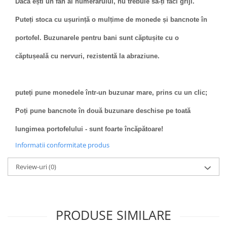
Dacă ești un fan al numerarului, nu trebuie să-ți faci griji.
Puteți stoca cu ușurință o mulțime de monede și bancnote în
portofel. Buzunarele pentru bani sunt căptușite cu o
căptușeală cu nervuri, rezistentă la abraziune.
puteți pune monedele într-un buzunar mare, prins cu un clic;
Poți pune bancnote în două buzunare deschise pe toată
lungimea portofelului - sunt foarte încăpătoare!
Informatii conformitate produs
Review-uri
(0)
PRODUSE SIMILARE