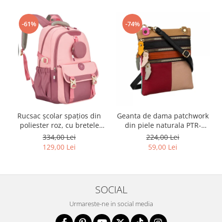
-61%
-74%
Rucsac școlar spațios din
Geanta de dama patchwork
poliester roz, cu bretele
din piele naturala PTR-
reglabile - Peterson PTR-
1718-SKL-6922 MULTI
334,00 Lei
224,00 Lei
PTN 8610-1327 PINK
129,00 Lei
59,00 Lei
SOCIAL
Urmareste-ne in social media