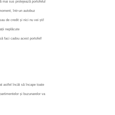
tă mai sus protejează portofelul
e moment, într-un autobuz
au de credit și nici nu vei ști!
uații neplăcute
să faci cadou acest portofel!
tat astfel încât să încape toate
mpartimentelor și buzunarelor va