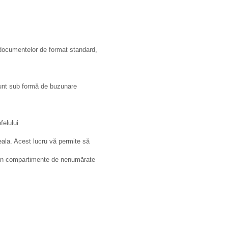
u documentelor de format standard,
sunt sub formă de buzunare
felului
ala. Acest lucru vă permite să
i din compartimente de nenumărate