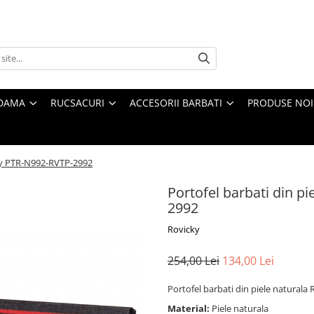
 DAMA
RUCSACURI
ACCESORII BARBATI
PRODUSE NOI
cky PTR-N992-RVTP-2992
Portofel barbati din p
2992
Rovicky
254,00 Lei
134,00 Lei
Portofel barbati din piele natural
Material:
Piele naturala