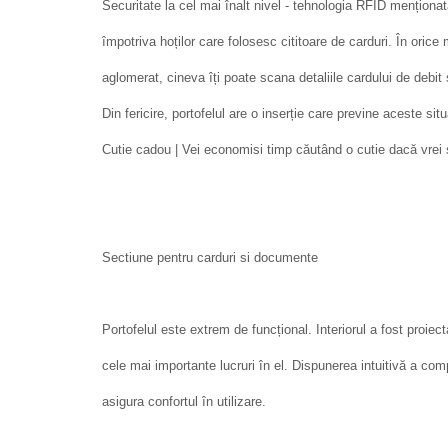
Securitate la cel mai înalt nivel - tehnologia RFID menționa
împotriva hoților care folosesc cititoare de carduri. În oric
aglomerat, cineva îți poate scana detaliile cardului de debit s
Din fericire, portofelul are o inserție care previne aceste sit
Cutie cadou | Vei economisi timp căutând o cutie dacă vrei 
Sectiune pentru carduri si documente
Portofelul este extrem de funcțional. Interiorul a fost proiec
cele mai importante lucruri în el. Dispunerea intuitivă a co
asigura confortul în utilizare.