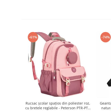
-61%
-74%
Rucsac școlar spațios din poliester roz,
Geanta
cu bretele reglabile - Peterson PTR-PTN
natur