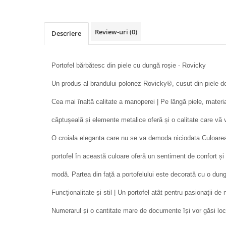
Review-uri
(0)
Descriere
Portofel bărbătesc din piele cu dungă roșie - Rovicky
Un produs al brandului polonez Rovicky®, cusut din piele de
Cea mai înaltă calitate a manoperei | Pe lângă piele, materi
căptușeală și elemente metalice oferă și o calitate care vă va
O croiala eleganta care nu se va demoda niciodata Culoarea
portofel în această culoare oferă un sentiment de confort și 
modă. Partea din față a portofelului este decorată cu o dun
Funcționalitate și stil | Un portofel atât pentru pasionații de 
Numerarul și o cantitate mare de documente își vor găsi locu