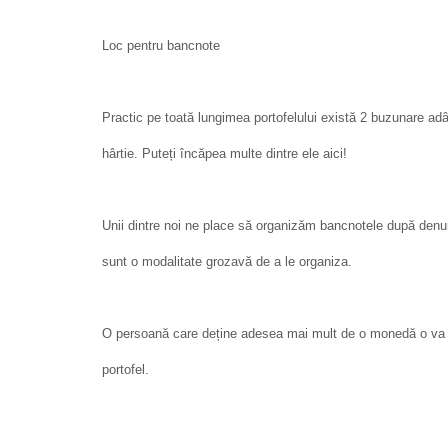
Loc pentru bancnote
Practic pe toată lungimea portofelului există 2 buzunare adân
hârtie. Puteți încăpea multe dintre ele aici!
Unii dintre noi ne place să organizăm bancnotele după denum
sunt o modalitate grozavă de a le organiza.
O persoană care deține adesea mai mult de o monedă o va 
portofel.