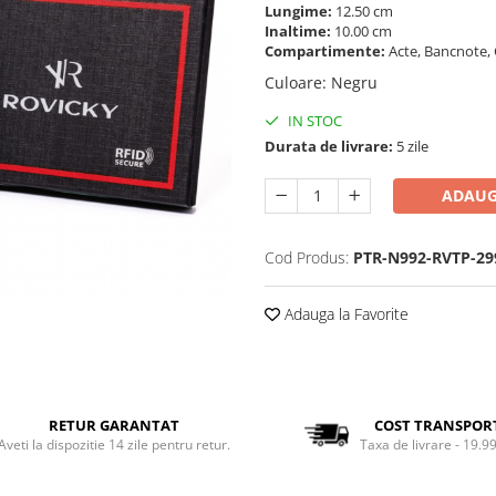
Lungime:
12.50 cm
Inaltime:
10.00 cm
Compartimente:
Acte, Bancnote, 
Culoare
:
Negru
IN STOC
Durata de livrare:
5 zile
ADAUG
Cod Produs:
PTR-N992-RVTP-29
Adauga la Favorite
RETUR GARANTAT
COST TRANSPOR
Aveti la dispozitie 14 zile pentru retur.
Taxa de livrare - 19.99