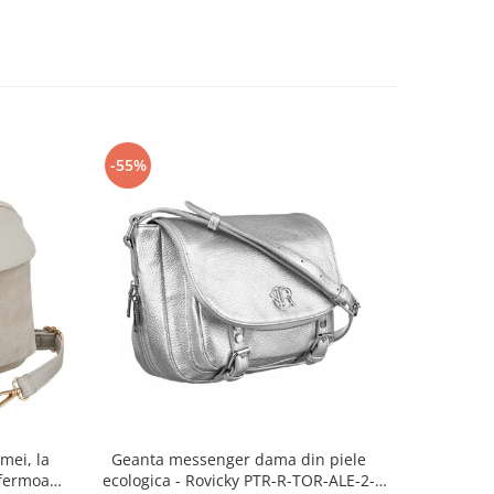
-55%
-68%
mei, la
Geanta messenger dama din piele
Geantă 
fermoar,
ecologica - Rovicky PTR-R-TOR-ALE-2-
pentru fe