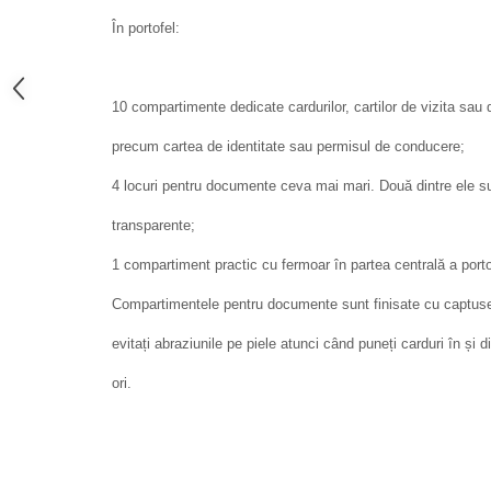
În portofel:
10 compartimente dedicate cardurilor, cartilor de vizita sa
precum cartea de identitate sau permisul de conducere;
4 locuri pentru documente ceva mai mari. Două dintre ele 
transparente;
1 compartiment practic cu fermoar în partea centrală a porto
Compartimentele pentru documente sunt finisate cu captuse
evitați abraziunile pe piele atunci când puneți carduri în ș
ori.