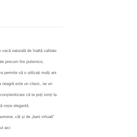
 vacă naturală de înaltă calitate
ale precum fire puternice,
 permite să o utilizați mulți ani.
 neagră este un clasic, iar un
conștientizare că te poți simți la
gă roșie elegantă
numerar, cât și de „bani virtuali”.
l aici