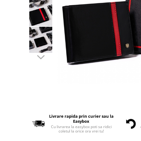
Livrare rapida prin curier sau la
Easybox
Cu livrarea la easybox poti sa ridici
coletul la orice ora vrei tu!