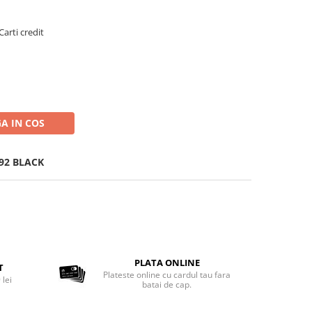
Carti credit
A IN COS
92 BLACK
PLATA ONLINE
T
Plateste online cu cardul tau fara
 lei
batai de cap.