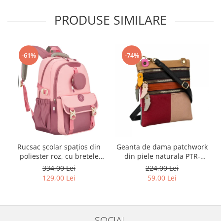
PRODUSE SIMILARE
-61%
-74%
Rucsac școlar spațios din
Geanta de dama patchwork
poliester roz, cu bretele
din piele naturala PTR-
reglabile - Peterson PTR-
1718-SKL-6922 MULTI
334,00 Lei
224,00 Lei
PTN 8610-1327 PINK
129,00 Lei
59,00 Lei
SOCIAL