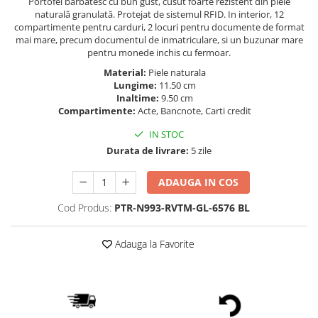
Portofel bărbătesc cu bun gust, cusut foarte rezistent din piele
naturală granulată. Protejat de sistemul RFID. In interior, 12
compartimente pentru carduri, 2 locuri pentru documente de format
mai mare, precum documentul de inmatriculare, si un buzunar mare
pentru monede inchis cu fermoar.
Material:
Piele naturala
Lungime:
11.50 cm
Inaltime:
9.50 cm
Compartimente:
Acte, Bancnote, Carti credit
IN STOC
Durata de livrare:
5 zile
ADAUGA IN COS
Cod Produs:
PTR-N993-RVTM-GL-6576 BL
Adauga la Favorite