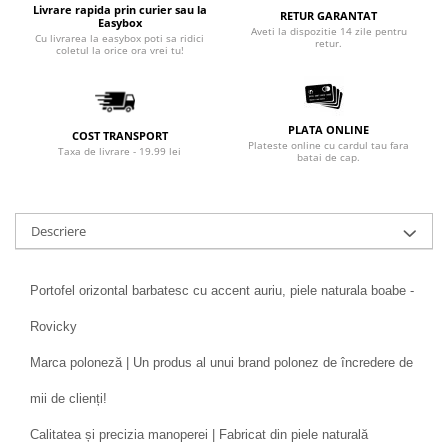
Livrare rapida prin curier sau la
RETUR GARANTAT
Easybox
Aveti la dispozitie 14 zile pentru
Cu livrarea la easybox poti sa ridici
retur.
coletul la orice ora vrei tu!
PLATA ONLINE
COST TRANSPORT
Plateste online cu cardul tau fara
Taxa de livrare - 19.99 lei
batai de cap.
Descriere
Portofel orizontal barbatesc cu accent auriu, piele naturala boabe -
Rovicky
Marca poloneză | Un produs al unui brand polonez de încredere de
mii de clienți!
Calitatea și precizia manoperei | Fabricat din piele naturală