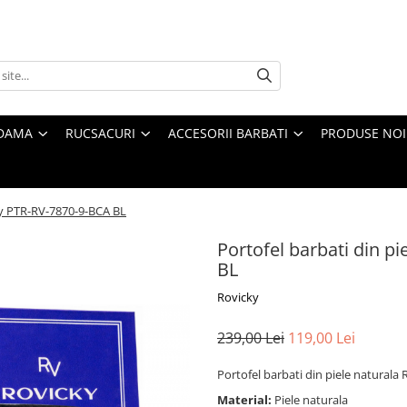
 DAMA
RUCSACURI
ACCESORII BARBATI
PRODUSE NOI
cky PTR-RV-7870-9-BCA BL
Portofel barbati din p
BL
Rovicky
239,00 Lei
119,00 Lei
Portofel barbati din piele natural
Material:
Piele naturala