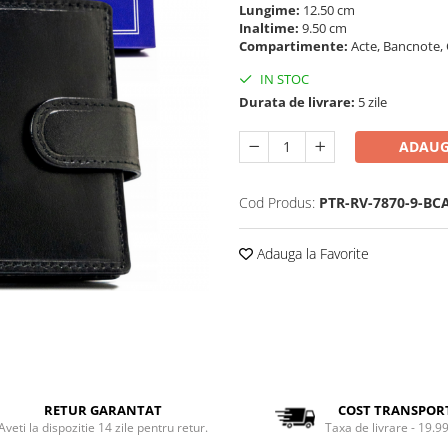
Lungime:
12.50 cm
Inaltime:
9.50 cm
Compartimente:
Acte, Bancnote, 
IN STOC
Durata de livrare:
5 zile
ADAUG
Cod Produs:
PTR-RV-7870-9-BC
Adauga la Favorite
RETUR GARANTAT
COST TRANSPOR
Aveti la dispozitie 14 zile pentru retur.
Taxa de livrare - 19.99