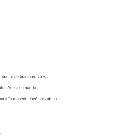
st număr de buzunare vă va
tofel. Acest număr de
nii în monede dacă utilizați nu
.