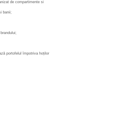
ganizat de compartimente si
i banii;
 brandului;
ă portofelul împotriva hoților