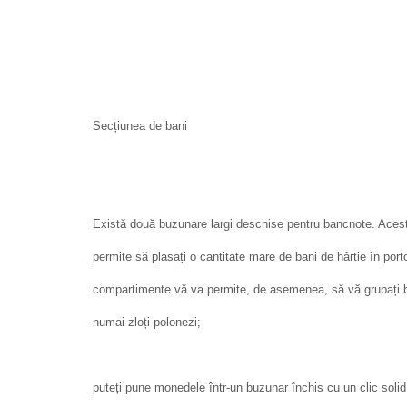
Secțiunea de bani
Există două buzunare largi deschise pentru bancnote. Ace
permite să plasați o cantitate mare de bani de hârtie în por
compartimente vă va permite, de asemenea, să vă grupați ba
numai zloți polonezi;
puteți pune monedele într-un buzunar închis cu un clic solid