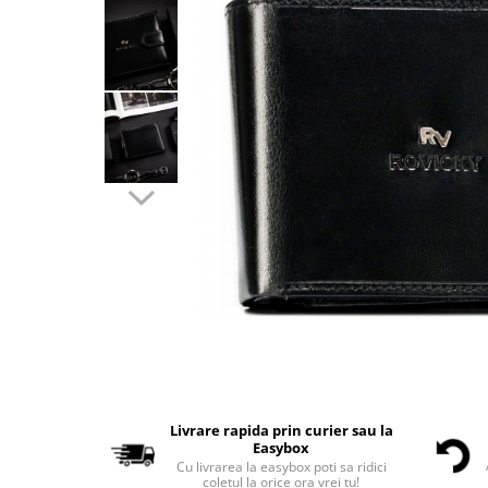
Livrare rapida prin curier sau la
Easybox
Cu livrarea la easybox poti sa ridici
coletul la orice ora vrei tu!