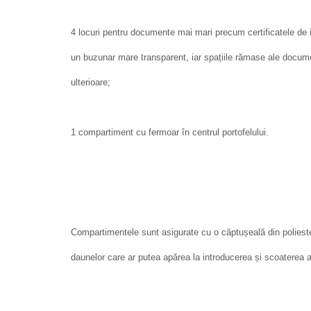
4 locuri pentru documente mai mari precum certificatele de i
un buzunar mare transparent, iar spațiile rămase ale docume
ulterioare;
1 compartiment cu fermoar în centrul portofelului.
Compartimentele sunt asigurate cu o căptușeală din polieste
daunelor care ar putea apărea la introducerea și scoaterea ar