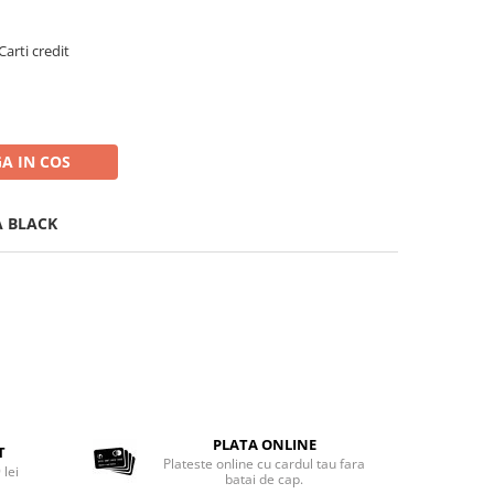
Carti credit
A IN COS
A BLACK
PLATA ONLINE
T
Plateste online cu cardul tau fara
 lei
batai de cap.