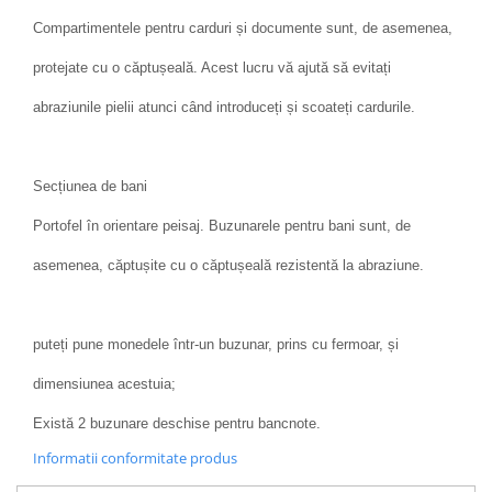
Compartimentele pentru carduri și documente sunt, de asemenea,
protejate cu o căptușeală. Acest lucru vă ajută să evitați
abraziunile pielii atunci când introduceți și scoateți cardurile.
Secțiunea de bani
Portofel în orientare peisaj. Buzunarele pentru bani sunt, de
asemenea, căptușite cu o căptușeală rezistentă la abraziune.
puteți pune monedele într-un buzunar, prins cu fermoar, și
dimensiunea acestuia;
Există 2 buzunare deschise pentru bancnote.
Informatii conformitate produs