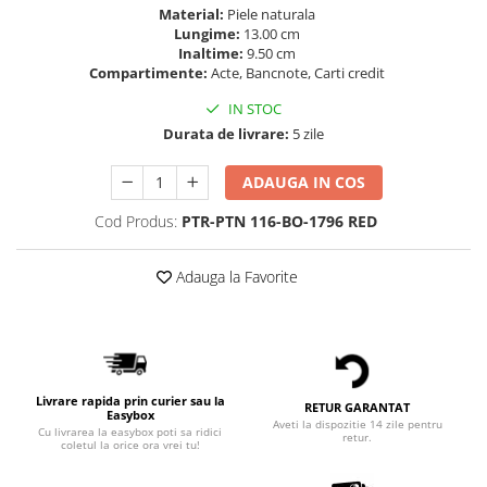
Material:
Piele naturala
Lungime:
13.00 cm
Inaltime:
9.50 cm
Compartimente:
Acte, Bancnote, Carti credit
IN STOC
Durata de livrare:
5 zile
ADAUGA IN COS
Cod Produs:
PTR-PTN 116-BO-1796 RED
Adauga la Favorite
Livrare rapida prin curier sau la
RETUR GARANTAT
Easybox
Aveti la dispozitie 14 zile pentru
Cu livrarea la easybox poti sa ridici
retur.
coletul la orice ora vrei tu!