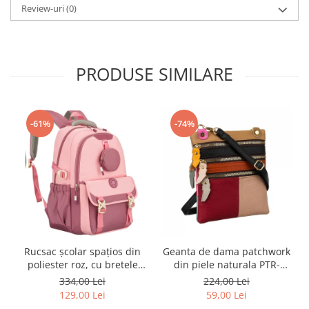
Review-uri
(0)
PRODUSE SIMILARE
-61%
-74%
Rucsac școlar spațios din
Geanta de dama patchwork
poliester roz, cu bretele
din piele naturala PTR-
reglabile - Peterson PTR-
1718-SKL-6922 MULTI
334,00 Lei
224,00 Lei
PTN 8610-1327 PINK
129,00 Lei
59,00 Lei