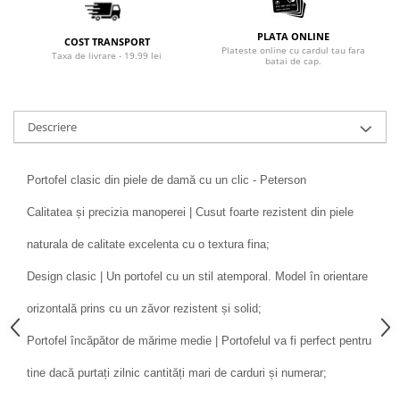
PLATA ONLINE
COST TRANSPORT
Plateste online cu cardul tau fara
Taxa de livrare - 19.99 lei
batai de cap.
Descriere
Portofel clasic din piele de damă cu un clic - Peterson
Calitatea și precizia manoperei | Cusut foarte rezistent din piele
naturala de calitate excelenta cu o textura fina;
Design clasic | Un portofel cu un stil atemporal. Model în orientare
orizontală prins cu un zăvor rezistent și solid;
Portofel încăpător de mărime medie | Portofelul va fi perfect pentru
tine dacă purtați zilnic cantități mari de carduri și numerar;