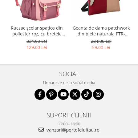
Rucsac școlar spațios din
Geanta de dama patchwork
poliester roz, cu bretele
din piele naturala PTR-
reglabile - Peterson PTR-
1718-SKL-6922 MULTI
334,00 Lei
224,00 Lei
PTN 8610-1327 PINK
129,00 Lei
59,00 Lei
SOCIAL
Urmareste-ne in social media
SUPORT CLIENTI
12:00 - 16:00
vanzari@portofelultau.ro