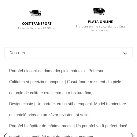
PLATA ONLINE
COST TRANSPORT
Plateste online cu cardul tau fara
Taxa de livrare - 19.99 lei
batai de cap.
Descriere
Portofel elegant de dama din piele naturala - Peterson
Calitatea și precizia manoperei | Cusut foarte rezistent din piele
naturala de calitate excelenta cu o textura fina;
Design clasic | Un portofel cu un stil atemporal. Model în orientare
orizontală prins cu un zăvor rezistent și solid;
Portofel încăpător de mărime medie | Un portofel va fi perfect dacă
purtați zilnic cantități mari de carduri și numerar;