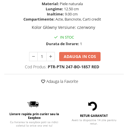
Material:
Piele naturala
Lungime:
12.50 cm
Inaltime:
9.00 cm
Compartimente:
Acte, Bancnote, Carti credit
Kolor Główny Versiune
:
czerwony
IN STOC
Durata de livrare:
1
ADAUGA IN COS
Cod Produs:
PTR-PTN 247-BO-1857 RED
Adauga la Favorite
Livrare rapida prin curier sau la
RETUR GARANTAT
Easybox
Aveti la dispozitie 14 zile pentru
Cu livrarea la easybox poti sa ridici
retur.
coletul la orice ora vrei tu!