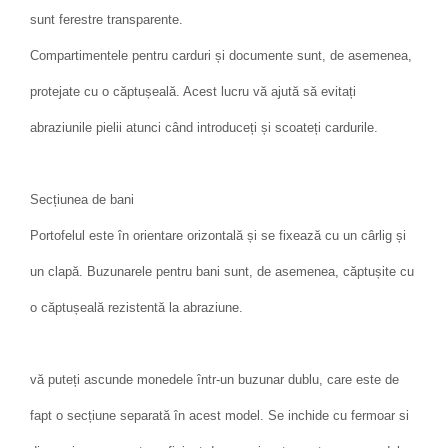
sunt ferestre transparente.
Compartimentele pentru carduri și documente sunt, de asemenea,
protejate cu o căptușeală. Acest lucru vă ajută să evitați
abraziunile pielii atunci când introduceți și scoateți cardurile.
Secțiunea de bani
Portofelul este în orientare orizontală și se fixează cu un cârlig și
un clapă. Buzunarele pentru bani sunt, de asemenea, căptușite cu
o căptușeală rezistentă la abraziune.
vă puteți ascunde monedele într-un buzunar dublu, care este de
fapt o secțiune separată în acest model. Se inchide cu fermoar si