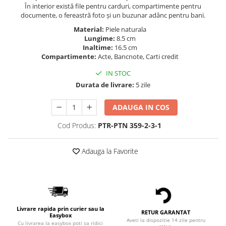
În interior există file pentru carduri, compartimente pentru
documente, o fereastră foto și un buzunar adânc pentru bani.
Material:
Piele naturala
Lungime:
8.5 cm
Inaltime:
16.5 cm
Compartimente:
Acte, Bancnote, Carti credit
IN STOC
Durata de livrare:
5 zile
ADAUGA IN COS
Cod Produs:
PTR-PTN 359-2-3-1
Adauga la Favorite
Livrare rapida prin curier sau la
RETUR GARANTAT
Easybox
Aveti la dispozitie 14 zile pentru
Cu livrarea la easybox poti sa ridici
retur.