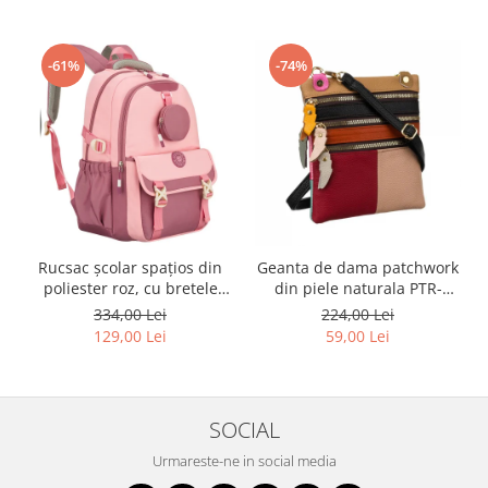
-61%
-74%
Rucsac școlar spațios din
Geanta de dama patchwork
poliester roz, cu bretele
din piele naturala PTR-
reglabile - Peterson PTR-
1718-SKL-6922 MULTI
334,00 Lei
224,00 Lei
PTN 8610-1327 PINK
129,00 Lei
59,00 Lei
SOCIAL
Urmareste-ne in social media