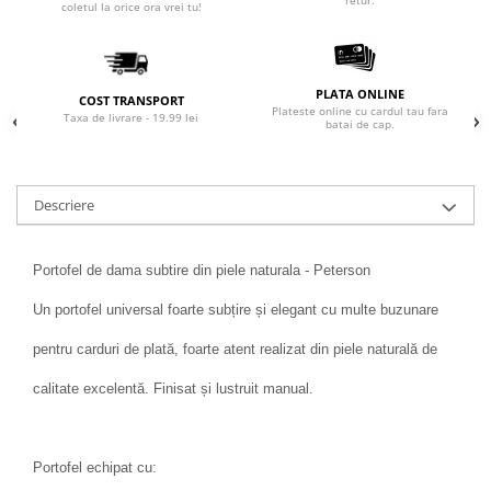
coletul la orice ora vrei tu!
PLATA ONLINE
COST TRANSPORT
Plateste online cu cardul tau fara
Taxa de livrare - 19.99 lei
batai de cap.
Descriere
Portofel de dama subtire din piele naturala - Peterson
Un portofel universal foarte subțire și elegant cu multe buzunare
pentru carduri de plată, foarte atent realizat din piele naturală de
calitate excelentă. Finisat și lustruit manual.
Portofel echipat cu: