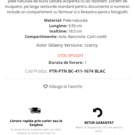
piele naturala de buna calitate acoperita cu lac rezistent. Extrem de
incapator, pe langa sectiunile standard pentru documente si numerar,
include un compartiment cu fermoar si o fereastra pentru fotografii.
Material:
Piele naturala
Lungime:
9.50 cm
Inaltime:
18.5 cm
Compartimente:
Acte, Bancnote, Carti credit
Kolor Główny Versiune
:
czarny
STOC EPUIZAT
Durata de livrare:
1
Cod Produs:
PTR-PTN BC-411-1674 BLAC
Adauga la Favorite
Livrare rapida prin curier sau la
RETUR GARANTAT
Easybox
Aveti la dispozitie 14 zile pentru
Cu livrarea la easybox poti sa ridici
retur.
coletul la orice ora vrei tu!