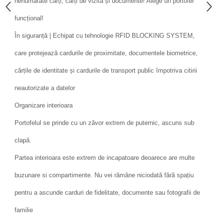
nenumărate cărți, cărți de vizită și documente! Alege un portofel
funcțional!
În siguranță | Echipat cu tehnologie RFID BLOCKING SYSTEM,
care protejează cardurile de proximitate, documentele biometrice,
cărțile de identitate și cardurile de transport public împotriva citirii
neautorizate a datelor
Organizare interioara
Portofelul se prinde cu un zăvor extrem de puternic, ascuns sub
clapă.
Partea interioara este extrem de incapatoare deoarece are multe
buzunare si compartimente. Nu vei rămâne niciodată fără spațiu
pentru a ascunde carduri de fidelitate, documente sau fotografii de
familie