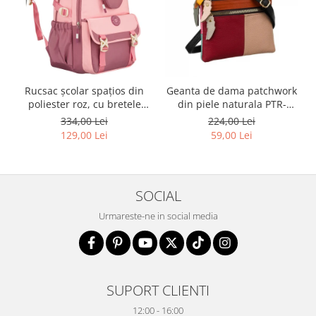
Rucsac școlar spațios din
Geanta de dama patchwork
poliester roz, cu bretele
din piele naturala PTR-
reglabile - Peterson PTR-
1718-SKL-6922 MULTI
334,00 Lei
224,00 Lei
PTN 8610-1327 PINK
129,00 Lei
59,00 Lei
SOCIAL
Urmareste-ne in social media
SUPORT CLIENTI
12:00 - 16:00