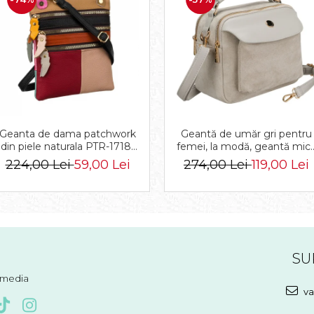
Geanta de dama patchwork
Geantă de umăr gri pentru
din piele naturala PTR-1718-
femei, la modă, geantă mic
SKL-6922 MULTI
urbană cu fermoar, piele
224,00 Lei
59,00 Lei
274,00 Lei
119,00 Lei
ecologică - Peterson PTR-
PTN MX02-P-7700
SU
l media
va