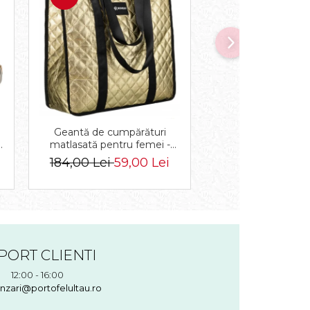
-55%
Geantă de cumpărături
Geanta messeng
ă
matlasată pentru femei -
din piele ecologica
Rovicky PTR-RSPV-001P-
PTR-R-TOR-ALE-2-
184,00 Lei
59,00 Lei
244,00 Lei
109
5277 GOLD
PORT CLIENTI
12:00 - 16:00
nzari@portofelultau.ro