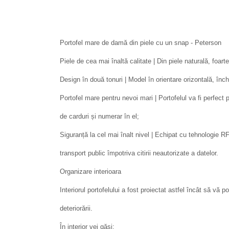
Portofel mare de damă din piele cu un snap - Peterson
Piele de cea mai înaltă calitate | Din piele naturală, foart
Design în două tonuri | Model în orientare orizontală, înch
Portofel mare pentru nevoi mari | Portofelul va fi perfect 
de carduri și numerar în el;
Siguranță la cel mai înalt nivel | Echipat cu tehnologie
transport public împotriva citirii neautorizate a datelor.
Organizare interioara
Interiorul portofelului a fost proiectat astfel încât să vă p
deteriorării.
În interior vei găsi: