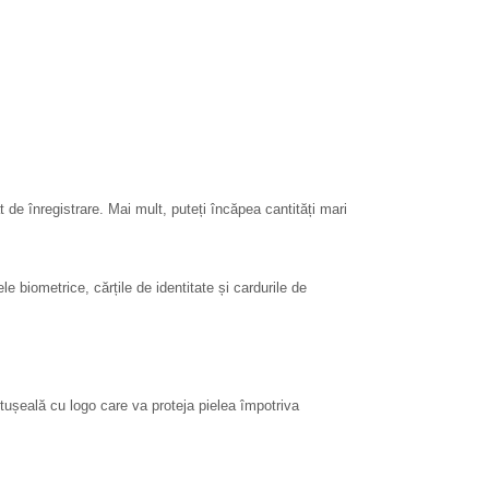
t de înregistrare. Mai mult, puteți încăpea cantități mari
biometrice, cărțile de identitate și cardurile de
căptușeală cu logo care va proteja pielea împotriva