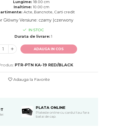
Lungime:
18.00 cm
Inaltime:
10.00 cm
artimente:
Acte, Bancnote, Carti credit
or Główny Versiune
:
czarny |czerwony
IN STOC
Durata de livrare:
1
ADAUGA IN COS
Produs:
PTR-PTN KA-19 RED/BLACK
Adauga la Favorite
PLATA ONLINE
RT
Plateste online cu cardul tau fara
lei
batai de cap.