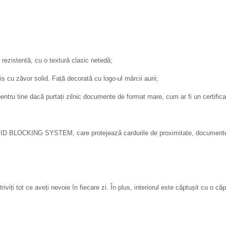
e rezistentă, cu o textură clasic netedă;
is cu zăvor solid. Față decorată cu logo-ul mărcii aurii;
pentru tine dacă purtați zilnic documente de format mare, cum ar fi un certifica
 RFID BLOCKING SYSTEM, care protejează cardurile de proximitate, documentele 
otriviți tot ce aveți nevoie în fiecare zi. În plus, interiorul este căptușit cu o 