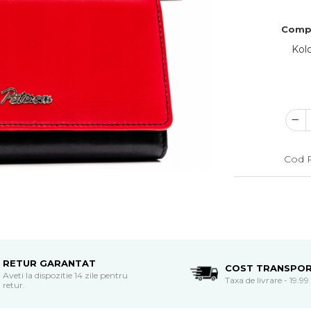
Comp
Kol
Cod 
RETUR GARANTAT
COST TRANSPO
Aveti la dispozitie 14 zile pentru
Taxa de livrare - 19.99 
retur.