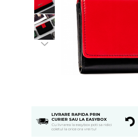
LIVRARE RAPIDA PRIN
CURIER SAU LA EASYBOX
Cu livrarea la easybox poti sa ridici
coletul la orice ora vrei tu!