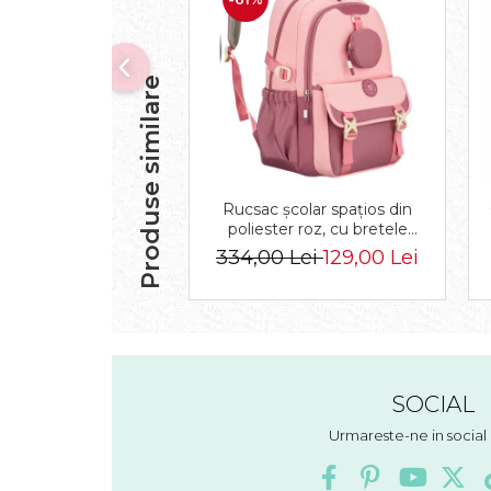
Produse similare
Rucsac școlar spațios din
poliester roz, cu bretele
reglabile - Peterson PTR-
334,00 Lei
129,00 Lei
PTN 8610-1327 PINK
SOCIAL
Urmareste-ne in socia