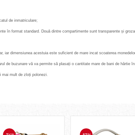
atul de inmatriculare;
mente în format standard. Două dintre compartimente sunt transparente și grozav
ar, iar dimensiunea acestuia este suficient de mare incat scoaterea monedelor
l de buzunare vă va permite să plasați o cantitate mare de bani de hârtie î
 mai mult de zloți polonezi.
-74%
-57%