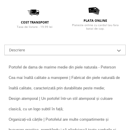
PLATA ONLINE
COST TRANSPORT
Plateste online cu cardul tau fara
Taxa de livrare - 19.99 lei
batai de cap.
Descriere
Portofel de dama de marime medie din piele naturala - Peterson
Cea mai înaltă calitate a manoperei | Fabricat din piele naturală de
înaltă calitate, caracterizată prin durabilitate peste medie;
Design atemporal | Un portofel într-un stil atemporal și culoare
clasică, cu un logo subtil în față;
Organizați-vă cărțile | Portofelul are multe compartimente și
buzunare practice, permițându-i să găzduiască toate cardurile și