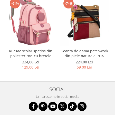
-61%
-74%
Rucsac școlar spațios din
Geanta de dama patchwork
poliester roz, cu bretele
din piele naturala PTR-
reglabile - Peterson PTR-
1718-SKL-6922 MULTI
334,00 Lei
224,00 Lei
PTN 8610-1327 PINK
129,00 Lei
59,00 Lei
SOCIAL
Urmareste-ne in social media