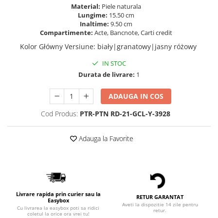
Material:
Piele naturala
Lungime:
15.50 cm
Inaltime:
9.50 cm
Compartimente:
Acte, Bancnote, Carti credit
Kolor Główny Versiune
:
biały|granatowy|jasny różowy
IN STOC
Durata de livrare:
1
ADAUGA IN COS
Cod Produs:
PTR-PTN RD-21-GCL-Y-3928
Adauga la Favorite
Livrare rapida prin curier sau la
RETUR GARANTAT
Easybox
Aveti la dispozitie 14 zile pentru
Cu livrarea la easybox poti sa ridici
retur.
coletul la orice ora vrei tu!