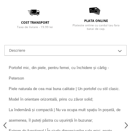
PLATA ONLINE
COST TRANSPORT
Plateste online cu cardul tau fara
Taxa de livrare - 19.99 lei
batai de cap.
Descriere
Portofel mic, din piele, pentru femei, cu închidere și cârlig -
Peterson
Piele naturala de cea mai buna calitate | Un portofel cu stil clasic.
Model în orientare orizontală, prins cu zăvor solid;
La îndemână și compactă | Nu va ocupa mult spațiu în poșetă, de
asemenea, îl puteți păstra cu ușurință în buzunar;
Extrem de funcțional | În ciuda dimensiunilor sale mici, poate