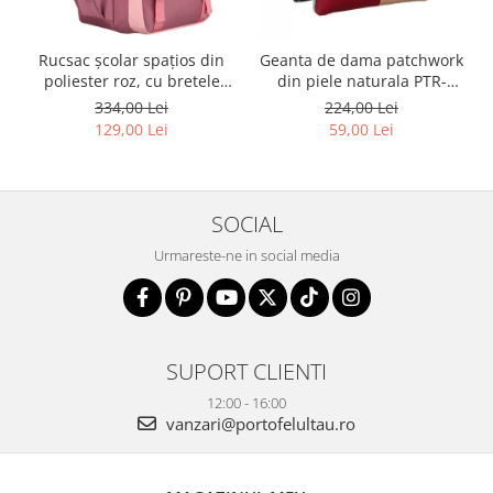
Rucsac școlar spațios din
Geanta de dama patchwork
poliester roz, cu bretele
din piele naturala PTR-
reglabile - Peterson PTR-
1718-SKL-6922 MULTI
334,00 Lei
224,00 Lei
PTN 8610-1327 PINK
129,00 Lei
59,00 Lei
SOCIAL
Urmareste-ne in social media
SUPORT CLIENTI
12:00 - 16:00
vanzari@portofelultau.ro