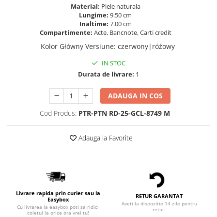
Material:
Piele naturala
Lungime:
9.50 cm
Inaltime:
7.00 cm
Compartimente:
Acte, Bancnote, Carti credit
Kolor Główny Versiune
:
czerwony|różowy
IN STOC
Durata de livrare:
1
ADAUGA IN COS
Cod Produs:
PTR-PTN RD-25-GCL-8749 M
Adauga la Favorite
Livrare rapida prin curier sau la
RETUR GARANTAT
Easybox
Aveti la dispozitie 14 zile pentru
Cu livrarea la easybox poti sa ridici
retur.
coletul la orice ora vrei tu!