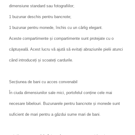
dimensiune standard sau fotografiilor;
1 buzunar deschis pentru bancnote;
1 buzunar pentru monede, închis cu un cârlig elegant.
Aceste compartimente și compartimente sunt protejate cu o
căptușeală. Acest lucru vă ajută să evitați abraziunile pielii atunci
când introduceți și scoateți cardurile.
Secțiunea de bani cu acces convenabil
În ciuda dimensiunilor sale mici, portofelul conține cele mai
necesare bibelouri. Buzunarele pentru bancnote și monede sunt
suficient de mari pentru a găzdui sume mari de bani.