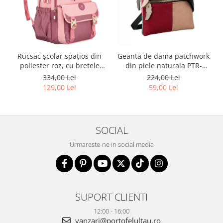
Rucsac școlar spațios din
Geanta de dama patchwork
poliester roz, cu bretele
din piele naturala PTR-
reglabile - Peterson PTR-
1718-SKL-6922 MULTI
334,00 Lei
224,00 Lei
PTN 8610-1327 PINK
129,00 Lei
59,00 Lei
SOCIAL
Urmareste-ne in social media
SUPORT CLIENTI
12:00 - 16:00
vanzari@portofelultau.ro