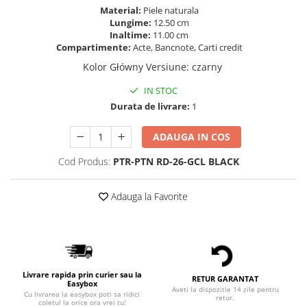
Material:
Piele naturala
Lungime:
12.50 cm
Inaltime:
11.00 cm
Compartimente:
Acte, Bancnote, Carti credit
Kolor Główny Versiune
:
czarny
IN STOC
Durata de livrare:
1
ADAUGA IN COS
Cod Produs:
PTR-PTN RD-26-GCL BLACK
Adauga la Favorite
Livrare rapida prin curier sau la
RETUR GARANTAT
Easybox
Aveti la dispozitie 14 zile pentru
Cu livrarea la easybox poti sa ridici
retur.
coletul la orice ora vrei tu!