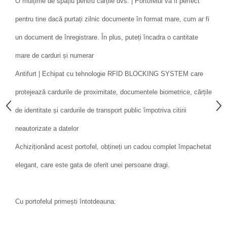
O mulțime de spațiu pentru cărțile dvs. | Portofelul va fi perfect
pentru tine dacă purtați zilnic documente în format mare, cum ar fi
un document de înregistrare. În plus, puteți încadra o cantitate
mare de carduri și numerar
Antifurt | Echipat cu tehnologie RFID BLOCKING SYSTEM care
protejează cardurile de proximitate, documentele biometrice, cărțile
de identitate și cardurile de transport public împotriva citirii
neautorizate a datelor
Achiziționând acest portofel, obțineți un cadou complet împachetat
elegant, care este gata de oferit unei persoane dragi.
Cu portofelul primești întotdeauna: