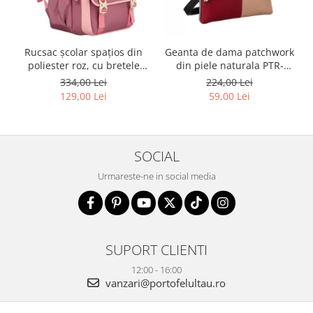
Rucsac școlar spațios din
Geanta de dama patchwork
poliester roz, cu bretele
din piele naturala PTR-
reglabile - Peterson PTR-
1718-SKL-6922 MULTI
334,00 Lei
224,00 Lei
PTN 8610-1327 PINK
129,00 Lei
59,00 Lei
SOCIAL
Urmareste-ne in social media
SUPORT CLIENTI
12:00 - 16:00
vanzari@portofelultau.ro