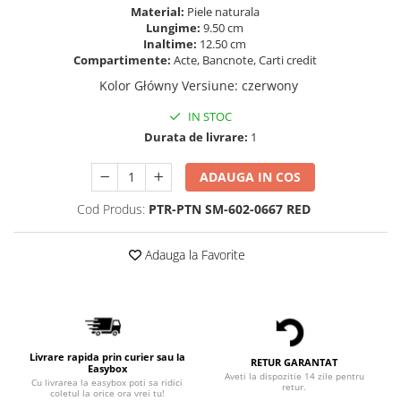
Material:
Piele naturala
Lungime:
9.50 cm
Inaltime:
12.50 cm
Compartimente:
Acte, Bancnote, Carti credit
Kolor Główny Versiune
:
czerwony
IN STOC
Durata de livrare:
1
ADAUGA IN COS
Cod Produs:
PTR-PTN SM-602-0667 RED
Adauga la Favorite
Livrare rapida prin curier sau la
RETUR GARANTAT
Easybox
Aveti la dispozitie 14 zile pentru
Cu livrarea la easybox poti sa ridici
retur.
coletul la orice ora vrei tu!