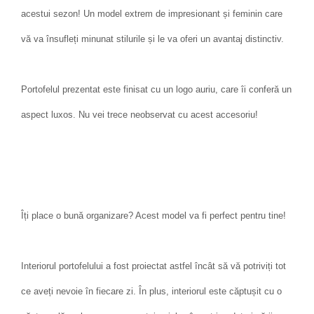
acestui sezon! Un model extrem de impresionant și feminin care
vă va însufleți minunat stilurile și le va oferi un avantaj distinctiv.
Portofelul prezentat este finisat cu un logo auriu, care îi conferă un
aspect luxos. Nu vei trece neobservat cu acest accesoriu!
Îți place o bună organizare? Acest model va fi perfect pentru tine!
Interiorul portofelului a fost proiectat astfel încât să vă potriviți tot
ce aveți nevoie în fiecare zi. În plus, interiorul este căptușit cu o