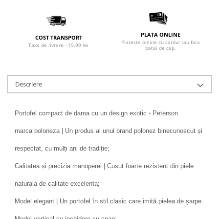
PLATA ONLINE
COST TRANSPORT
Plateste online cu cardul tau fara
Taxa de livrare - 19.99 lei
batai de cap.
Descriere
Portofel compact de dama cu un design exotic - Peterson
marca poloneza | Un produs al unui brand polonez binecunoscut și
respectat, cu mulți ani de tradiție;
Calitatea și precizia manoperei | Cusut foarte rezistent din piele
naturala de calitate excelenta;
Model elegant | Un portofel în stil clasic care imită pielea de șarpe.
Model vertical cu inchidere cu snap;