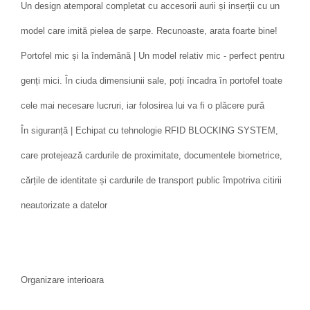
Un design atemporal completat cu accesorii aurii și inserții cu un
model care imită pielea de șarpe. Recunoaste, arata foarte bine!
Portofel mic și la îndemână | Un model relativ mic - perfect pentru
genți mici. În ciuda dimensiunii sale, poți încadra în portofel toate
cele mai necesare lucruri, iar folosirea lui va fi o plăcere pură
În siguranță | Echipat cu tehnologie RFID BLOCKING SYSTEM,
care protejează cardurile de proximitate, documentele biometrice,
cărțile de identitate și cardurile de transport public împotriva citirii
neautorizate a datelor
Organizare interioara