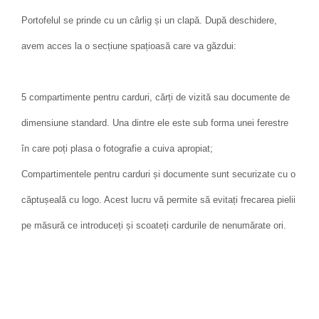
Portofelul se prinde cu un cârlig și un clapă. După deschidere,
avem acces la o secțiune spațioasă care va găzdui:
5 compartimente pentru carduri, cărți de vizită sau documente de
dimensiune standard. Una dintre ele este sub forma unei ferestre
în care poți plasa o fotografie a cuiva apropiat;
Compartimentele pentru carduri și documente sunt securizate cu o
căptușeală cu logo. Acest lucru vă permite să evitați frecarea pielii
pe măsură ce introduceți și scoateți cardurile de nenumărate ori.