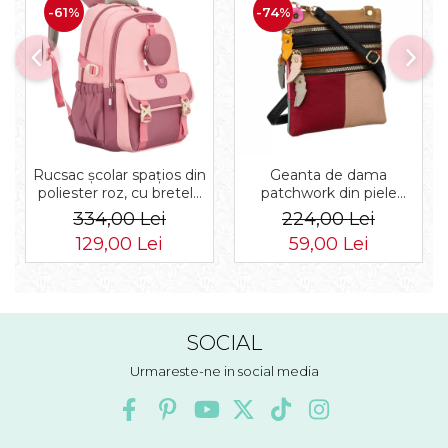
-61%
-74%
Rucsac școlar spațios din
Geanta de dama
poliester roz, cu bretele
patchwork din piele
reglabile - Peterson PTR-
naturala PTR-1718-SKL-
334,00 Lei
224,00 Lei
PTN 8610-1327 PINK
6922 MULTI
129,00 Lei
59,00 Lei
SOCIAL
Urmareste-ne in social media