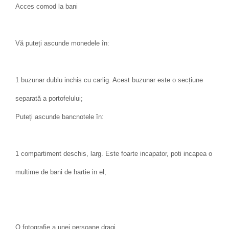
Acces comod la bani
Vă puteți ascunde monedele în:
1 buzunar dublu inchis cu carlig. Acest buzunar este o secțiune
separată a portofelului;
Puteți ascunde bancnotele în:
1 compartiment deschis, larg. Este foarte incapator, poti incapea o
multime de bani de hartie in el;
O fotografie a unei persoane dragi