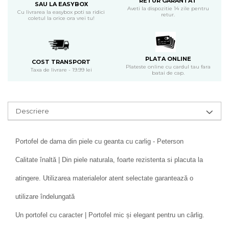
RETUR GARANTAT
SAU LA EASYBOX
Aveti la dispozitie 14 zile pentru
Cu livrarea la easybox poti sa ridici
retur.
coletul la orice ora vrei tu!
PLATA ONLINE
COST TRANSPORT
Plateste online cu cardul tau fara
Taxa de livrare - 19.99 lei
batai de cap.
Descriere
Portofel de dama din piele cu geanta cu carlig - Peterson
Calitate înaltă | Din piele naturala, foarte rezistenta si placuta la
atingere. Utilizarea materialelor atent selectate garantează o
utilizare îndelungată
Un portofel cu caracter | Portofel mic și elegant pentru un cârlig.