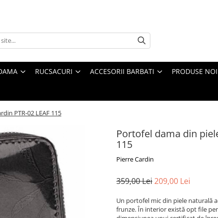
 DAMA
RUCSACURI
ACCESORII BARBATI
PRODUSE NOI
Cardin PTR-02 LEAF 115
Portofel dama din piel
115
Pierre Cardin
359,00 Lei
209,00 Lei
Un portofel mic din piele naturală a
frunze. În interior există opt file
dimensiunea unui certificat de înre