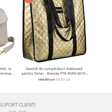
-55%
mei, la
Geanta 
Geantă de cumpărături matlasată
fermoar,
ecologica
pentru femei - Rovicky PTR-RSPV-001P-
TR-PTN
5277 GOLD
2
184,00 Lei
59,00 Lei
SUPORT CLIENTI
12:00 - 16:00