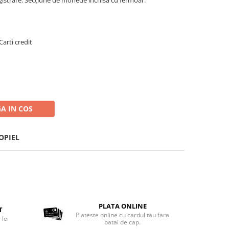
Carti credit
A IN COS
POPIEL
PLATA ONLINE
T
Plateste online cu cardul tau fara
 lei
batai de cap.