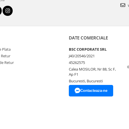
v
DATE COMERCIALE
 Plata
BSC CORPORATE SRL
e Retur
J40/20546/2021
de Retur
45262575
Calea MOSILOR, Nr 88, Sc F,
Ap F1
Bucuresti, Bucuresti
Contacteaza-ne