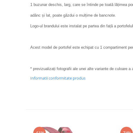
1 buzunar deschis, larg, care se întinde pe toată lățimea por
adânc și lat, poate găzdui o mulțime de bancnote.
Logo-ul brandului este instalat pe partea din față a portofelul
Acest model de portofel este echipat cu 1 compartiment pent
* previzualizați fotografii ale unei alte variante de culoare a
Informatii conformitate produs
-61%
-74%