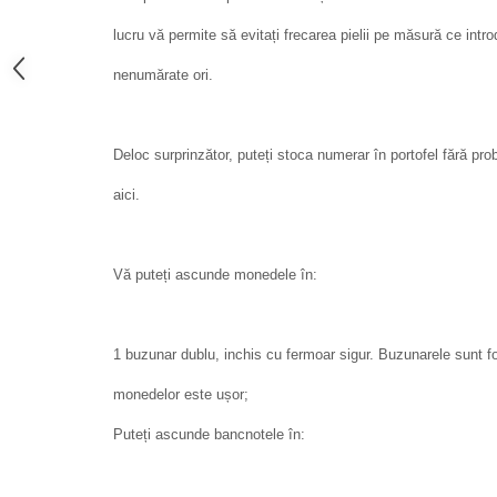
lucru vă permite să evitați frecarea pielii pe măsură ce intro
nenumărate ori.
Deloc surprinzător, puteți stoca numerar în portofel fără pr
aici.
Vă puteți ascunde monedele în:
1 buzunar dublu, inchis cu fermoar sigur. Buzunarele sunt f
monedelor este ușor;
Puteți ascunde bancnotele în: