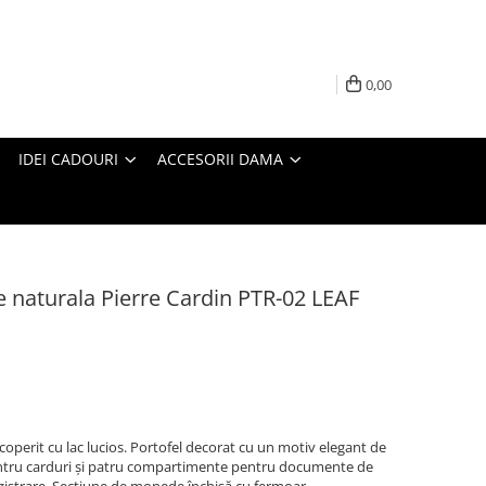
0,00
IDEI CADOURI
ACCESORII DAMA
e naturala Pierre Cardin PTR-02 LEAF
coperit cu lac lucios. Portofel decorat cu un motiv elegant de
 pentru carduri și patru compartimente pentru documente de
gistrare. Secțiune de monede închisă cu fermoar.