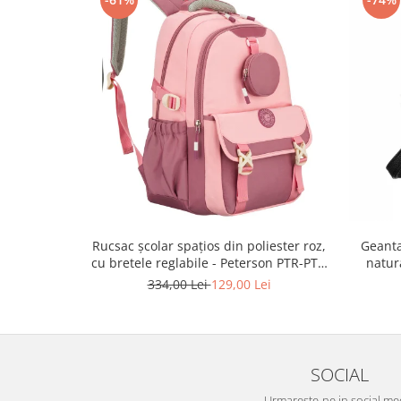
Rucsac școlar spațios din poliester roz,
Geanta
cu bretele reglabile - Peterson PTR-PTN
natur
8610-1327 PINK
334,00 Lei
129,00 Lei
SOCIAL
Urmareste-ne in social me