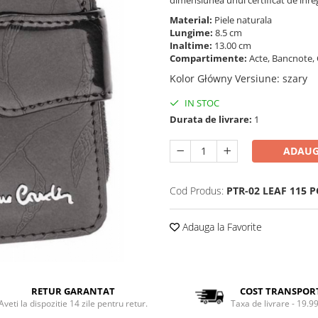
Material:
Piele naturala
Lungime:
8.5 cm
Inaltime:
13.00 cm
Compartimente:
Acte, Bancnote, 
Kolor Główny Versiune
:
szary
IN STOC
Durata de livrare:
1
ADAUG
Cod Produs:
PTR-02 LEAF 115 
Adauga la Favorite
RETUR GARANTAT
COST TRANSPOR
Aveti la dispozitie 14 zile pentru retur.
Taxa de livrare - 19.99