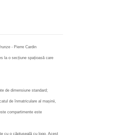
 frunze - Pierre Cardin
es la o secțiune spațioasă care
nte de dimensiune standard;
atul de înmatriculare al mașinii,
ceste compartimente este
te cu o căptușeală cu logo. Acest