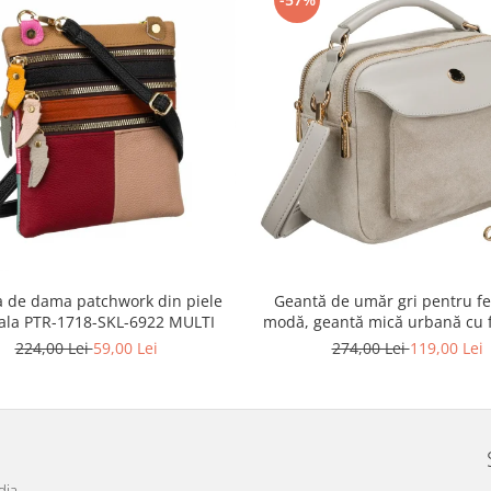
 de dama patchwork din piele
Geantă de umăr gri pentru fe
ala PTR-1718-SKL-6922 MULTI
modă, geantă mică urbană cu 
piele ecologică - Peterson P
224,00 Lei
59,00 Lei
274,00 Lei
119,00 Lei
MX02-P-7700
dia