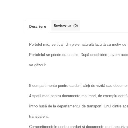
Review-uri
(0)
Descriere
Portofel mic, vertical, din piele naturală lacuită cu motiv de
Portofelul se prinde cu un clic. După deschidere, avem acc
va găzdui:
8 compartimente pentru carduri, cărți de vizită sau docume
4 spații mari pentru documente mai mari, de exemplu certific
într-o husă de la departamentul de transport. Unul dintre a
transparent.
Compartimentele pentru carduri și documente sunt securiza