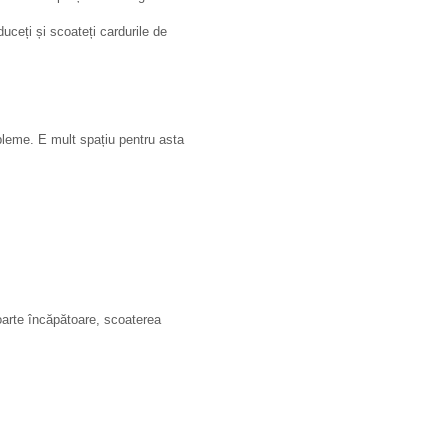
duceți și scoateți cardurile de
obleme. E mult spațiu pentru asta
oarte încăpătoare, scoaterea